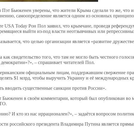
эт Бьюкенен уверены, что жители Крыма сделали то же, что и н
нению, самоопределение является одним из основных принципо
е USA Today Рон Пол заявил, что крымчане, проведя референду
стремящиеся выйти из-под власти неотзывчивых или репрессивных,
казывается, что целью организации является «развитие дружес
ак свидетельство того, что там не могло быть честного голосо
демократии»?», – спрашивает читателей Пол.
американским официальным лицам, поддержавшим свержение пра
елять $1 млрд, чтобы выручить Украину и её международных к
ть вводить существенные санкции против России».
т Бьюкенен в своём комментарии, который был опубликован во 
ТО.
ию? И кто из нас иррационален?», – задаётся вопросом политик
ости российского президента Владимира Путина является прямым