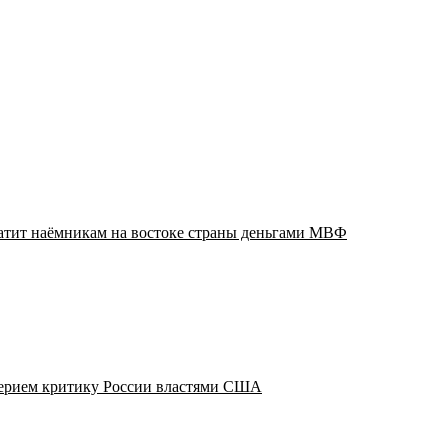
атит наёмникам на востоке страны деньгами МВФ
мерием критику России властями США