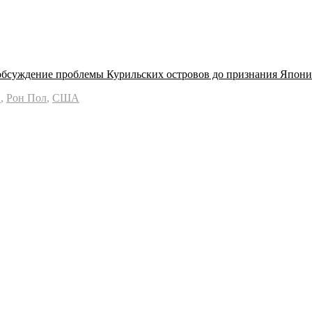
обсуждение проблемы Курильских островов до признания Япон
н
,
Рон Пол
,
США