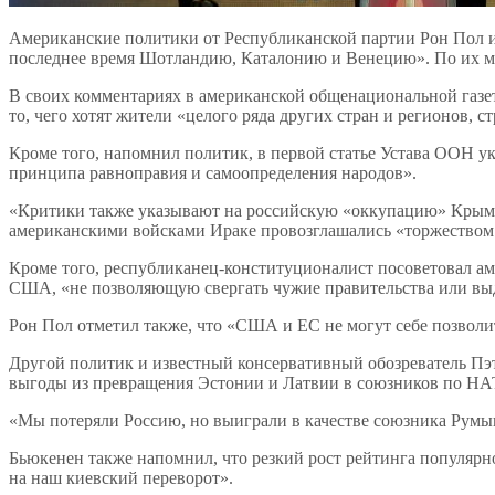
Американские политики от Республиканской партии Рон Пол и П
последнее время Шотландию, Каталонию и Венецию». По их м
В своих комментариях в американской общенациональной газет
то, чего хотят жители «целого ряда других стран и регионов, 
Кроме того, напомнил политик, в первой статье Устава ООН у
принципа равноправия и самоопределения народов».
«Критики также указывают на российскую «оккупацию» Крыма к
американскими войсками Ираке провозглашались «торжеством 
Кроме того, республиканец-конституционалист посоветовал 
США, «не позволяющую свергать чужие правительства или выд
Рон Пол отметил также, что «США и ЕС не могут себе позволи
Другой политик и известный консервативный обозреватель Пэ
выгоды из превращения Эстонии и Латвии в союзников по НА
«Мы потеряли Россию, но выиграли в качестве союзника Румын
Бьюкенен также напомнил, что резкий рост рейтинга популярн
на наш киевский переворот».