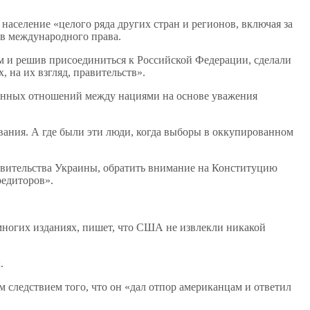
аселение «целого ряда других стран и регионов, включая за
в международного права.
м и решив присоединиться к Российской Федерации, сделали
 на их взгляд, правительств».
твенных отношений между нациями на основе уважения
вания. А где были эти люди, когда выборы в оккупированном
вительства Украины, обратить внимание на Конституцию
редиторов».
многих изданиях, пишет, что США не извлекли никакой
.
 следствием того, что он «дал отпор американцам и ответил