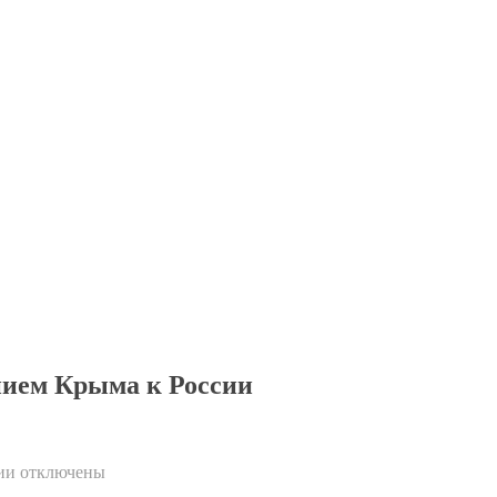
нием Крыма к России
ии
отключены