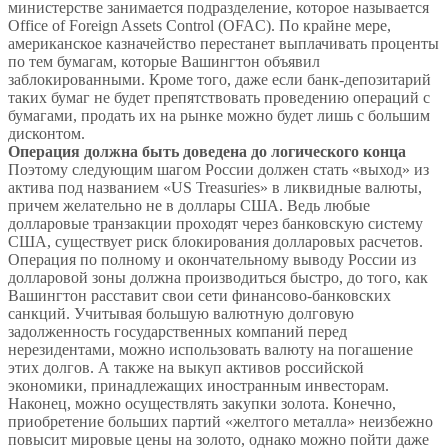
министерстве занимается подразделение, которое называется
Office of Foreign Assets Control (OFAC). По крайне мере,
американское казначейство перестанет выплачивать проценты
по тем бумагам, которые Вашингтон объявил
заблокированными. Кроме того, даже если банк-депозитарий
таких бумаг не будет препятствовать проведению операций с
бумагами, продать их на рынке можно будет лишь с большим
дисконтом.
Операция должна быть доведена до логического конца
Поэтому следующим шагом России должен стать «выход» из
актива под названием «US Treasuries» в ликвидные валюты,
причем желательно не в доллары США. Ведь любые
долларовые транзакции проходят через банковскую систему
США, существует риск блокирования долларовых расчетов.
Операция по полному и окончательному выводу России из
долларовой зоны должна производиться быстро, до того, как
Вашингтон расставит свои сети финансово-банковских
санкций. Учитывая большую валютную долговую
задолженность государственных компаний перед
нерезидентами, можно использовать валюту на погашение
этих долгов. А также на выкуп активов российской
экономики, принадлежащих иностранным инвесторам.
Наконец, можно осуществлять закупки золота. Конечно,
приобретение больших партий «желтого металла» неизбежно
повысит мировые цены на золото, однако можно пойти даже