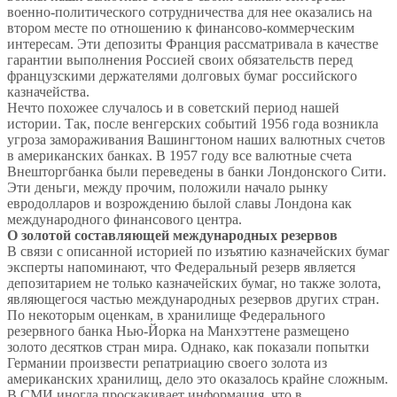
военно-политического сотрудничества для нее оказались на
втором месте по отношению к финансово-коммерческим
интересам. Эти депозиты Франция рассматривала в качестве
гарантии выполнения Россией своих обязательств перед
французскими держателями долговых бумаг российского
казначейства.
Нечто похожее случалось и в советский период нашей
истории. Так, после венгерских событий 1956 года возникла
угроза замораживания Вашингтоном наших валютных счетов
в американских банках. В 1957 году все валютные счета
Внешторгбанка были переведены в банки Лондонского Сити.
Эти деньги, между прочим, положили начало рынку
евродолларов и возрождению былой славы Лондона как
международного финансового центра.
О золотой составляющей международных резервов
В связи с описанной историей по изъятию казначейских бумаг
эксперты напоминают, что Федеральный резерв является
депозитарием не только казначейских бумаг, но также золота,
являющегося частью международных резервов других стран.
По некоторым оценкам, в хранилище Федерального
резервного банка Нью-Йорка на Манхэттене размещено
золото десятков стран мира. Однако, как показали попытки
Германии произвести репатриацию своего золота из
американских хранилищ, дело это оказалось крайне сложным.
В СМИ иногда проскакивает информация, что в