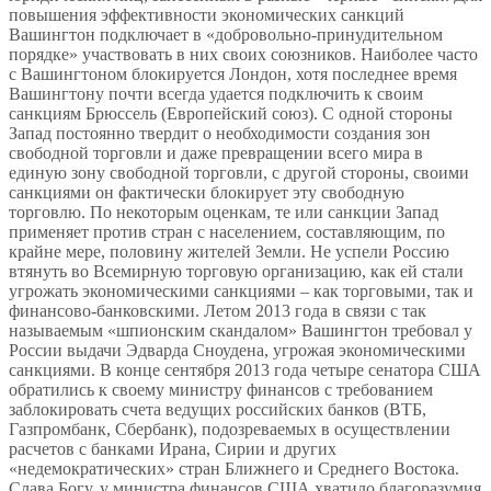
повышения эффективности экономических санкций
Вашингтон подключает в «добровольно-принудительном
порядке» участвовать в них своих союзников. Наиболее часто
с Вашингтоном блокируется Лондон, хотя последнее время
Вашингтону почти всегда удается подключить к своим
санкциям Брюссель (Европейский союз). С одной стороны
Запад постоянно твердит о необходимости создания зон
свободной торговли и даже превращении всего мира в
единую зону свободной торговли, с другой стороны, своими
санкциями он фактически блокирует эту свободную
торговлю. По некоторым оценкам, те или санкции Запад
применяет против стран с населением, составляющим, по
крайне мере, половину жителей Земли. Не успели Россию
втянуть во Всемирную торговую организацию, как ей стали
угрожать экономическими санкциями – как торговыми, так и
финансово-банковскими. Летом 2013 года в связи с так
называемым «шпионским скандалом» Вашингтон требовал у
России выдачи Эдварда Сноудена, угрожая экономическими
санкциями. В конце сентября 2013 года четыре сенатора США
обратились к своему министру финансов с требованием
заблокировать счета ведущих российских банков (ВТБ,
Газпромбанк, Сбербанк), подозреваемых в осуществлении
расчетов с банками Ирана, Сирии и других
«недемократических» стран Ближнего и Среднего Востока.
Слава Богу, у министра финансов США хватило благоразумия