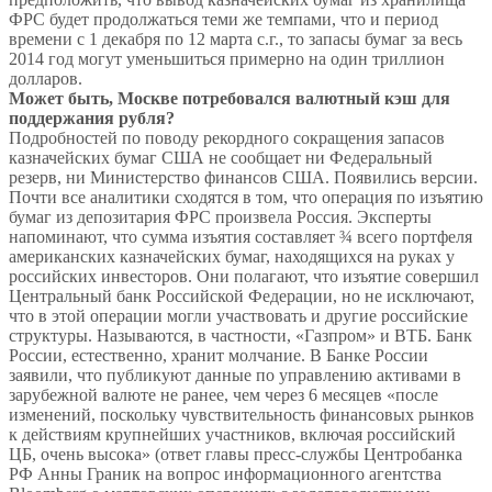
ФРС будет продолжаться теми же темпами, что и период
времени с 1 декабря по 12 марта с.г., то запасы бумаг за весь
2014 год могут уменьшиться примерно на один триллион
долларов.
Может быть, Москве потребовался валютный кэш для
поддержания рубля?
Подробностей по поводу рекордного сокращения запасов
казначейских бумаг США не сообщает ни Федеральный
резерв, ни Министерство финансов США. Появились версии.
Почти все аналитики сходятся в том, что операция по изъятию
бумаг из депозитария ФРС произвела Россия. Эксперты
напоминают, что сумма изъятия составляет ¾ всего портфеля
американских казначейских бумаг, находящихся на руках у
российских инвесторов. Они полагают, что изъятие совершил
Центральный банк Российской Федерации, но не исключают,
что в этой операции могли участвовать и другие российские
структуры. Называются, в частности, «Газпром» и ВТБ. Банк
России, естественно, хранит молчание. В Банке России
заявили, что публикуют данные по управлению активами в
зарубежной валюте не ранее, чем через 6 месяцев «после
изменений, поскольку чувствительность финансовых рынков
к действиям крупнейших участников, включая российский
ЦБ, очень высока» (ответ главы пресс-службы Центробанка
РФ Анны Граник на вопрос информационного агентства