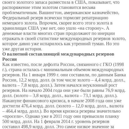
своего золотого запаса разместила в США, показывает, что
распоряжение этим золотом становится весьма
проблематичным. Вашингтон, американское казначейство,
Федеральный резерв всячески тормозят репатриацию
немецкого золота. Впрочем, скорее всего этого золота в
хранилищах США уже нет, оно ушло «на сторону». А
денежные власти многих стран продолжают по инерции
отражать в своей статистике международных резервов золото,
которое давно уже испарилось как утренний туман. Но это
уже другая история.
О валютной составляющей международных резервов
России
Как известно, после дефолта России, связанного с ГКО (1998
г.), страна осталась с минимальным объемом международных
резервов. На 1 января 1999 г. они составили, по данным Банка
России, 12,2 млрд. долл. (в том числе золото – 4,4 млрд. долл.,
валюта – 7,8 млрд. долл.). Затем начался неуклонный рост
резервов. На начало 2004 года они уже были равны 76,9 млрд.
долл. (золото – 3,8 млрд. долл., валюта – 73,1 млрд. долл.).
Накануне финансового кризиса, в начале 2008 года они уже
достигли 476,4 млрд. долл. (золото – 12,0 млрд. долл., валюта
– 464,4 млрд. долл.). Во время кризиса резервы значительно
«просели». Однако уже в 2011 году они превысили планку
500 млрд. долл. На 1 февраля 2014 г. уровень резервов
составил 498,9 млрд. долл. Это самое низкое значение за