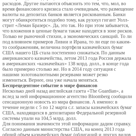
расходов. Другие пытаются объяснить это тем, что, мол, во
время финансового кризиса стало очевидным, что размещение
валюты на депозитах банков является рискованным. Банки
могут обанкротиться подобно тому, как рухнул гигант Уолл-
стрит «Леман Бразерс». Да, это так. Но при этом забывается,
что вложения в ценные бумаги также находятся в зоне рисков.
Только не рыночной стихии, а экономических санкций. То ли
под влиянием примеров Ливии и Ирана, то ли еще по каким-
то соображениям, величина портфеля казначейских бумаг
США нашего ЦБ стала постепенно снижаться. По данным
американского казначейства, летом 2013 года Россия держала
в американских «казначейках» 138 млрд. долл., в конце года
было примерно столько же. Но в 2014 году ситуация с
нашими золотовалютными резервами может резко
измениться. Вернее, она уже начала меняться.
Беспрецедентное событие в мире финансов
Несколько дней назад английская газета «The Guardian», а
вслед за ней информационное агентство Bloomberg сообщили
сенсационную новость из мира финансов. А именно: в
течение недели с 5 по 12 марта с.г. запасы казначейских бумаг
США, находящихся в депозитарии Федеральной резервной
системы упали на 104,5 млрд. долл.
Для понимания значимости этой информации дадим справку.
Согласно данным министерства США, на конец 2013 года
общий объем казначейских бумаг (облигаций и других видов