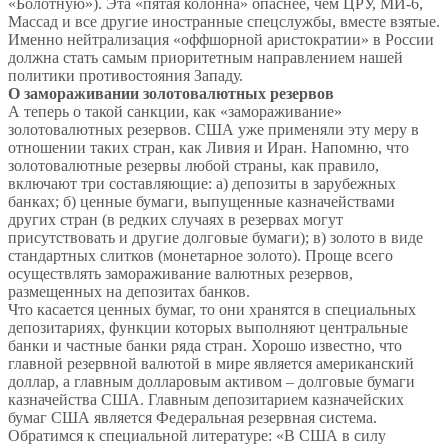
«Болотную»). Эта «пятая колонна» опаснее, чем ЦРУ, МИ-6,
Массад и все другие иностранные спецслужбы, вместе взятые.
Именно нейтрализация «оффшорной аристократии» в России
должна стать самым приоритетным направлением нашей
политики противостояния Западу.
О замораживании золотовалютных резервов
А теперь о такой санкции, как «замораживание»
золотовалютных резервов. США уже применяли эту меру в
отношении таких стран, как Ливия и Иран. Напомню, что
золотовалютные резервы любой страны, как правило,
включают три составляющие: а) депозиты в зарубежных
банках; б) ценные бумаги, выпущенные казначействами
других стран (в редких случаях в резервах могут
присутствовать и другие долговые бумаги); в) золото в виде
стандартных слитков (монетарное золото). Проще всего
осуществлять замораживание валютных резервов,
размещенных на депозитах банков.
Что касается ценных бумаг, то они хранятся в специальных
депозитариях, функции которых выполняют центральные
банки и частные банки ряда стран. Хорошо известно, что
главной резервной валютой в мире является американский
доллар, а главным долларовым активом – долговые бумаги
казначейства США. Главным депозитарием казначейских
бумаг США является Федеральная резервная система.
Обратимся к специальной литературе: «В США в силу