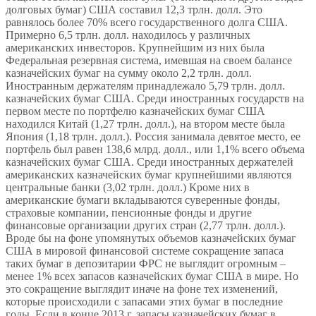
долговых бумаг) США составил 12,3 трлн. долл. Это
равнялось более 70% всего государственного долга США.
Примерно 6,5 трлн. долл. находилось у различных
американских инвесторов. Крупнейшим из них была
Федеральная резервная система, имевшая на своем балансе
казначейских бумаг на сумму около 2,2 трлн. долл.
Иностранным держателям принадлежало 5,79 трлн. долл.
казначейских бумаг США. Среди иностранных государств на
первом месте по портфелю казначейских бумаг США
находился Китай (1,27 трлн. долл.), на втором месте была
Япония (1,18 трлн. долл.). Россия занимала девятое место, ее
портфель был равен 138,6 млрд. долл., или 1,1% всего объема
казначейских бумаг США. Среди иностранных держателей
американских казначейских бумаг крупнейшими являются
центральные банки (3,02 трлн. долл.) Кроме них в
американские бумаги вкладываются суверенные фонды,
страховые компании, пенсионные фонды и другие
финансовые организации других стран (2,77 трлн. долл.).
Вроде бы на фоне упомянутых объемов казначейских бумаг
США в мировой финансовой системе сокращение запаса
таких бумаг в депозитарии ФРС не выглядит огромным –
менее 1% всех запасов казначейских бумаг США в мире. Но
это сокращение выглядит иначе на фоне тех изменений,
которые происходили с запасами этих бумаг в последние
годы. Если в конце 2013 г. запасы казначейских бумаг в