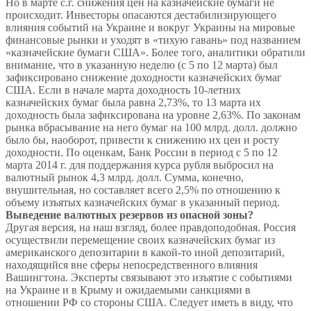
Но в марте с.г. снижения цен на казначейские бумаги не
происходит. Инвесторы опасаются дестабилизирующего
влияния событий на Украине и вокруг Украины на мировые
финансовые рынки и уходят в «тихую гавань» под названием
«казначейские бумаги США». Более того, аналитики обратили
внимание, что в указанную неделю (с 5 по 12 марта) был
зафиксировано снижение доходности казначейских бумаг
США. Если в начале марта доходность 10-летних
казначейских бумаг была равна 2,73%, то 13 марта их
доходность была зафиксирована на уровне 2,63%. По законам
рынка вбрасывание на него бумаг на 100 млрд. долл. должно
было бы, наоборот, привести к снижению их цен и росту
доходности. По оценкам, Банк России в период с 5 по 12
марта 2014 г. для поддержания курса рубля выбросил на
валютный рынок 4,3 млрд. долл. Сумма, конечно,
внушительная, но составляет всего 2,5% по отношению к
объему изъятых казначейских бумаг в указанный период.
Выведение валютных резервов из опасной зоны?
Другая версия, на наш взгляд, более правдоподобная. Россия
осуществили перемещение своих казначейских бумаг из
американского депозитарии в какой-то иной депозитарий,
находящийся вне сферы непосредственного влияния
Вашингтона. Эксперты связывают это изъятие с событиями
на Украине и в Крыму и ожидаемыми санкциями в
отношении РФ со стороны США. Следует иметь в виду, что