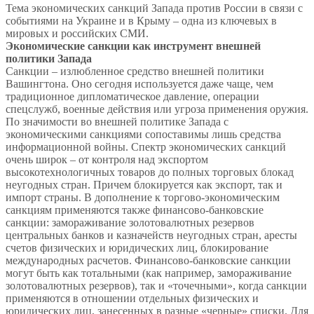
Тема экономических санкций Запада против России в связи с
событиями на Украине и в Крыму – одна из ключевых в
мировых и российских СМИ.
Экономические санкции как инструмент внешней
политики Запада
Санкции – излюбленное средство внешней политики
Вашингтона. Оно сегодня используется даже чаще, чем
традиционное дипломатическое давление, операции
спецслужб, военные действия или угроза применения оружия.
По значимости во внешней политике Запада с
экономическими санкциями сопоставимы лишь средства
информационной войны. Спектр экономических санкций
очень широк – от контроля над экспортом
высокотехнологичных товаров до полных торговых блокад
неугодных стран. Причем блокируется как экспорт, так и
импорт страны. В дополнение к торгово-экономическим
санкциям применяются также финансово-банковские
санкции: замораживание золотовалютных резервов
центральных банков и казначейств неугодных стран, аресты
счетов физических и юридических лиц, блокирование
международных расчетов. Финансово-банковские санкции
могут быть как тотальными (как например, замораживание
золотовалютных резервов), так и «точечными», когда санкции
применяются в отношении отдельных физических и
юридических лиц, занесенных в разные «черные» списки. Для