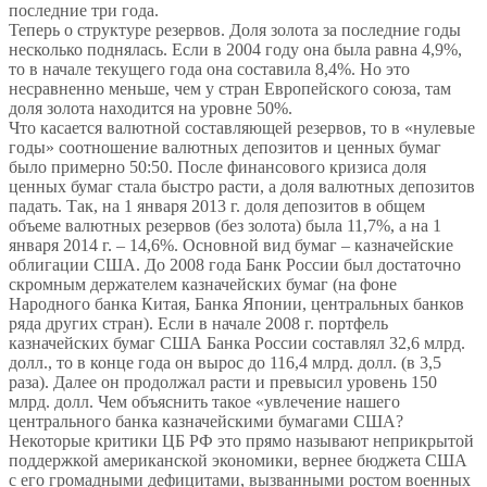
последние три года.
Теперь о структуре резервов. Доля золота за последние годы
несколько поднялась. Если в 2004 году она была равна 4,9%,
то в начале текущего года она составила 8,4%. Но это
несравненно меньше, чем у стран Европейского союза, там
доля золота находится на уровне 50%.
Что касается валютной составляющей резервов, то в «нулевые
годы» соотношение валютных депозитов и ценных бумаг
было примерно 50:50. После финансового кризиса доля
ценных бумаг стала быстро расти, а доля валютных депозитов
падать. Так, на 1 января 2013 г. доля депозитов в общем
объеме валютных резервов (без золота) была 11,7%, а на 1
января 2014 г. – 14,6%. Основной вид бумаг – казначейские
облигации США. До 2008 года Банк России был достаточно
скромным держателем казначейских бумаг (на фоне
Народного банка Китая, Банка Японии, центральных банков
ряда других стран). Если в начале 2008 г. портфель
казначейских бумаг США Банка России составлял 32,6 млрд.
долл., то в конце года он вырос до 116,4 млрд. долл. (в 3,5
раза). Далее он продолжал расти и превысил уровень 150
млрд. долл. Чем объяснить такое «увлечение нашего
центрального банка казначейскими бумагами США?
Некоторые критики ЦБ РФ это прямо называют неприкрытой
поддержкой американской экономики, вернее бюджета США
с его громадными дефицитами, вызванными ростом военных