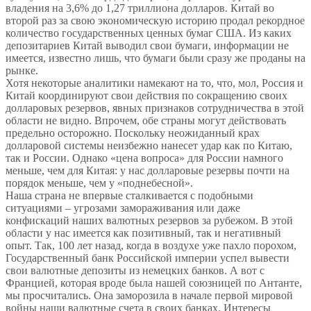
владения на 3,6% до 1,27 триллиона долларов. Китай во
второй раз за свою экономическую историю продал рекордное
количество государственных ценных бумаг США. Из каких
депозитариев Китай выводил свои бумаги, информации не
имеется, известно лишь, что бумаги были сразу же проданы на
рынке.
Хотя некоторые аналитики намекают на то, что, мол, Россия и
Китай координируют свои действия по сокращению своих
долларовых резервов, явных признаков сотрудничества в этой
области не видно. Впрочем, обе страны могут действовать
предельно осторожно. Поскольку неожиданный крах
долларовой системы неизбежно нанесет удар как по Китаю,
так и России. Однако «цена вопроса» для России намного
меньше, чем для Китая: у нас долларовые резервы почти на
порядок меньше, чем у «поднебесной».
Наша страна не впервые сталкивается с подобными
ситуациями – угрозами замораживания или даже
конфискаций наших валютных резервов за рубежом. В этой
области у нас имеется как позитивный, так и негативный
опыт. Так, 100 лет назад, когда в воздухе уже пахло порохом,
Государственный банк Российской империи успел вывести
свои валютные депозиты из немецких банков. А вот с
Францией, которая вроде была нашей союзницей по Антанте,
мы просчитались. Она заморозила в начале первой мировой
войны наши валютные счета в своих банках. Интересы