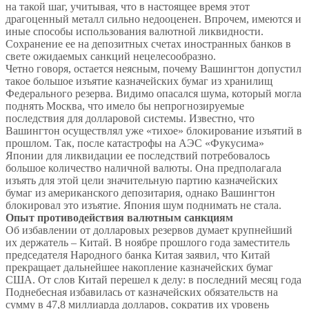
на такой шаг, учитывая, что в настоящее время этот
драгоценный металл сильно недооценен. Впрочем, имеются и
иные способы использования валютной ликвидности.
Сохранение ее на депозитных счетах иностранных банков в
свете ожидаемых санкций нецелесообразно.
Четно говоря, остается неясным, почему Вашингтон допустил
такое большое изъятие казначейских бумаг из хранилищ
Федерального резерва. Видимо опасался шума, который могла
поднять Москва, что имело бы непрогнозируемые
последствия для долларовой системы. Известно, что
Вашингтон осуществлял уже «тихое» блокирование изъятий в
прошлом. Так, после катастрофы на АЭС «Фукусима»
Японии для ликвидации ее последствий потребовалось
большое количество наличной валюты. Она предполагала
изъять для этой цели значительную партию казначейских
бумаг из американского депозитария, однако Вашингтон
блокировал это изъятие. Япония шум поднимать не стала.
Опыт противодействия валютным санкциям
Об избавлении от долларовых резервов думает крупнейший
их держатель – Китай. В ноябре прошлого года заместитель
председателя Народного банка Китая заявил, что Китай
прекращает дальнейшее накопление казначейских бумаг
США. От слов Китай перешел к делу: в последний месяц года
Поднебесная избавилась от казначейских обязательств на
сумму в 47,8 миллиарда долларов, сократив их уровень