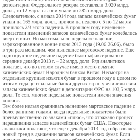
депозитарии Федерального резерва составляли 3.020 млрд.
долл., то 12 марта с.г. они упали до 2855 млрд. долл.
Следовательно, с начала 2014 года запасы казначейских бумаг
упали на 165 млрд. долл., причем на неделю с 5 по 12 марта
пришлось 2/3 этого падения. В прошлом году недельные
показатели изменений запасов казначейских бумаг колебались
вверх и вниз. Но максимальное недельное падение,
зафиксированное в конце июня 2013 года (19.06-26.06), было
в три раза меньшим, чем нынешнее мартовское падение. Еще
одно крупное недельное падение было зафиксировано в
середине декабря 2013 г. – 32 млрд. долл. Ряд аналитиков
полагает, что во втором случае имело место изъятие
казначейских бумаг Народным банком Китая. Несмотря на
отдельные крупные изъятия бумаг в прошлом году в целом по
итогам года центральные банки других стран увеличили свои
запасы казначейских бумаг в депозитарии ФРС на 103,5 млрд.
долл. То есть многие недельные показатели имели значения
«плюс».
Тем более нельзя сравнивать нынешнее мартовское падение с
более ранними годами, когда недельные показатели были
преимущественно со знаками «плюс», что отражало процесс
наращивания запасов казначейских бумаг США. Некоторые
аналитики полагают, что еще с декабря 2013 года образовался
новый тренд в движении запасов казначейских бумаг. Если
предположить, что вывод казначейских бумаг из хранилища