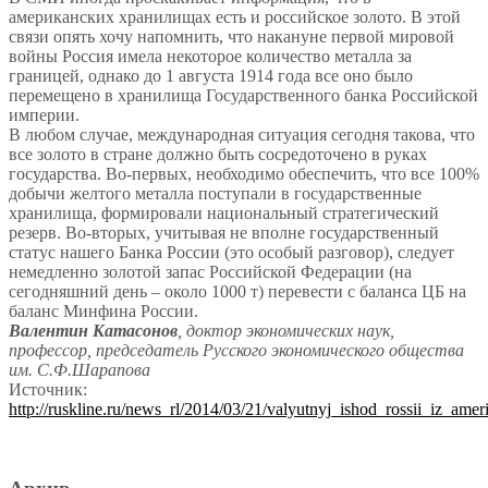
американских хранилищах есть и российское золото. В этой
связи опять хочу напомнить, что накануне первой мировой
войны Россия имела некоторое количество металла за
границей, однако до 1 августа 1914 года все оно было
перемещено в хранилища Государственного банка Российской
империи.
В любом случае, международная ситуация сегодня такова, что
все золото в стране должно быть сосредоточено в руках
государства. Во-первых, необходимо обеспечить, что все 100%
добычи желтого металла поступали в государственные
хранилища, формировали национальный стратегический
резерв. Во-вторых, учитывая не вполне государственный
статус нашего Банка России (это особый разговор), следует
немедленно золотой запас Российской Федерации (на
сегодняшний день – около 1000 т) перевести с баланса ЦБ на
баланс Минфина России.
Валентин Катасонов
, доктор экономических наук,
профессор, председатель Русского экономического общества
им. С.Ф.Шарапова
Источник:
http://ruskline.ru/news_rl/2014/03/21/valyutnyj_ishod_rossii_iz_ameri