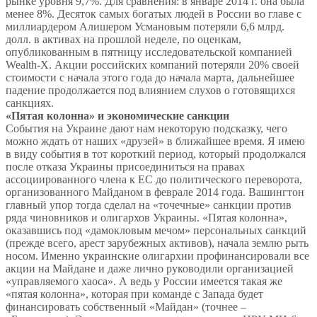
рынке уровня 9,7%. Для сравнения: в январе 2014 г. она была
менее 8%. Десяток самых богатых людей в России во главе с
миллиардером Алишером Усмановым потеряли 6,6 млрд.
долл. в активах на прошлой неделе, по оценкам,
опубликованным в пятницу исследовательской компанией
Wealth-X. Акции российских компаний потеряли 20% своей
стоимости с начала этого года до начала марта, дальнейшее
падение продолжается под влиянием слухов о готовящихся
санкциях.
«Пятая колонна» и экономические санкции
События на Украине дают нам некоторую подсказку, чего
можно ждать от наших «друзей» в ближайшее время. Я имею
в виду события в тот короткий период, который продолжался
после отказа Украины присоединиться на правах
ассоциированного члена к ЕС до политического переворота,
организованного Майданом в феврале 2014 года. Вашингтон
главный упор тогда сделал на «точечные» санкции против
ряда чиновников и олигархов Украины. «Пятая колонна»,
оказавшись под «дамокловым мечом» персональных санкций
(прежде всего, арест зарубежных активов), начала землю рыть
носом. Именно украинские олигархии профинансировали все
акции на Майдане и даже лично руководили организацией
«управляемого хаоса». А ведь у России имеется такая же
«пятая колонна», которая при команде с Запада будет
финансировать собственный «Майдан» (точнее –