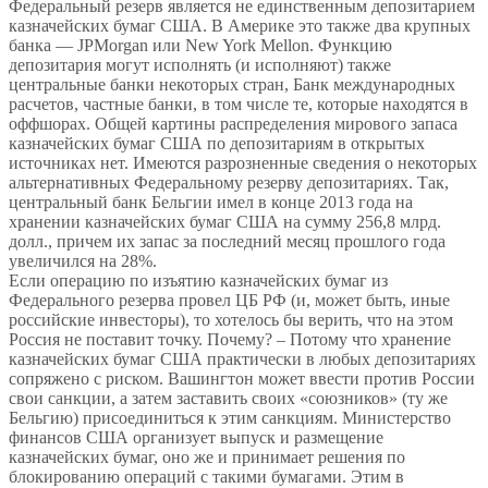
Федеральный резерв является не единственным депозитарием
казначейских бумаг США. В Америке это также два крупных
банка — JPMorgan или New York Mellon. Функцию
депозитария могут исполнять (и исполняют) также
центральные банки некоторых стран, Банк международных
расчетов, частные банки, в том числе те, которые находятся в
оффшорах. Общей картины распределения мирового запаса
казначейских бумаг США по депозитариям в открытых
источниках нет. Имеются разрозненные сведения о некоторых
альтернативных Федеральному резерву депозитариях. Так,
центральный банк Бельгии имел в конце 2013 года на
хранении казначейских бумаг США на сумму 256,8 млрд.
долл., причем их запас за последний месяц прошлого года
увеличился на 28%.
Если операцию по изъятию казначейских бумаг из
Федерального резерва провел ЦБ РФ (и, может быть, иные
российские инвесторы), то хотелось бы верить, что на этом
Россия не поставит точку. Почему? – Потому что хранение
казначейских бумаг США практически в любых депозитариях
сопряжено с риском. Вашингтон может ввести против России
свои санкции, а затем заставить своих «союзников» (ту же
Бельгию) присоединиться к этим санкциям. Министерство
финансов США организует выпуск и размещение
казначейских бумаг, оно же и принимает решения по
блокированию операций с такими бумагами. Этим в