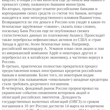
превысит сумму, названную бывшим министром.
Во-вторых, происходит изъятие российскими банками и
корпорациями своих средств со счетов тех банков, которые
находятся в зоне непосредственного влияния Вашингтона.
Возвращаются ли эти деньги в Россию или уходят в какие-то
безопасные зарубежные «гавани», сказать пока сложно,
поскольку Банк России еще не опубликовал свежих
статистических данных по платежному балансу. Происходит
также переброска нефинансовых активов из США и стран
Запада в другие, более безопасные зоны. Например,
российский миллиардер А. Усманов изъял свои акции и паи
из американской компании Apple и некоторых других и
перебросил их в китайскую экономику, а частично вернул в
Россию.
В-третьих, практически полностью прекратился процесс
предоставления новых иностранных кредитов российским
банкам и компаниям. Более того, по некоторым видам
кредитов (так называемым «онкольным») западные кредиторы
стали требовать досрочного погашения.
В-четвертых, фондовый рынок России прореагировал на
украинские события снижением котировок акций и
облигаций российских эмитентов. Доходность
государственных валютных облигаций (ОВГЗ) со сроком
погашения в 10 лет России достигли 14 марта на вторичном