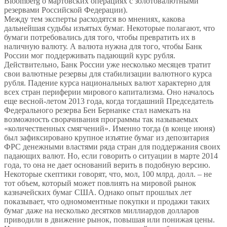
Bloomberg о мартовских операциях с золотовалютными
резервами Российской Федерации).
Между тем эксперты расходятся во мнениях, какова
дальнейшая судьбы изъятых бумаг. Некоторые полагают, что
бумаги потребовались для того, чтобы превратить их в
наличную валюту. А валюта нужна для того, чтобы Банк
России мог поддерживать падающий курс рубля.
Действительно, Банк России уже несколько месяцев тратит
свои валютные резервы для стабилизации валютного курса
рубля. Падение курса национальных валют характерно для
всех стран периферии мирового капитализма. Оно началось
еще весной-летом 2013 года, когда тогдашний Председатель
Федерального резерва Бен Бернанке стал намекать на
возможность сворачивания программы так называемых
«количественных смягчений». Именно тогда (в конце июня)
был зафиксировано крупное изъятие бумаг из депозитария
ФРС денежными властями ряда стран для поддержания своих
падающих валют. Но, если говорить о ситуации в марте 2014
года, то она не дает оснований верить в подобную версию.
Некоторые скептики говорят, что, мол, 100 млрд. долл. – не
тот объем, который может повлиять на мировой рынок
казначейских бумаг США. Однако опыт прошлых лет
показывает, что одномоментные покупки и продажи таких
бумаг даже на несколько десятков миллиардов долларов
приводили в движение рынок, повышая или понижая цены.