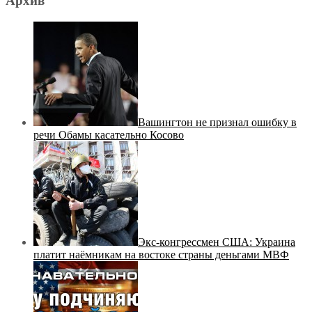
Архив
Вашингтон не признал ошибку в
речи Обамы касательно Косово
Экс-конгрессмен США: Украина
платит наёмникам на востоке страны деньгами МВФ