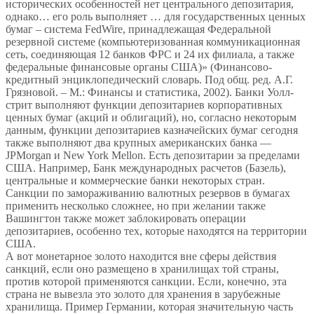
исторических особенностей нет центрального депозитария,
однако… его роль выполняет … для государственных ценных
бумаг – система FedWire, принадлежащая Федеральной
резервной системе (компьютеризованная коммуникационная
сеть, соединяющая 12 банков ФРС и 24 их филиала, а также
федеральные финансовые органы США)» (Финансово-
кредитный энциклопедический словарь. Под общ. ред. А.Г.
Грязновой. – М.: Финансы и статистика, 2002). Банки Уолл-
стрит выполняют функции депозитариев корпоративных
ценных бумаг (акций и облигаций), но, согласно некоторым
данным, функции депозитариев казначейских бумаг сегодня
также выполняют два крупных американских банка —
JPMorgan и New York Mellon. Есть депозитарии за пределами
США. Например, Банк международных расчетов (Базель),
центральные и коммерческие банки некоторых стран.
Санкции по замораживанию валютных резервов в бумагах
применить несколько сложнее, но при желании также
Вашингтон также может заблокировать операции
депозитариев, особенно тех, которые находятся на территории
США.
А вот монетарное золото находится вне сферы действия
санкций, если оно размещено в хранилищах той страны,
против которой применяются санкции. Если, конечно, эта
страна не вывезла это золото для хранения в зарубежные
хранилища. Пример Германии, которая значительную часть