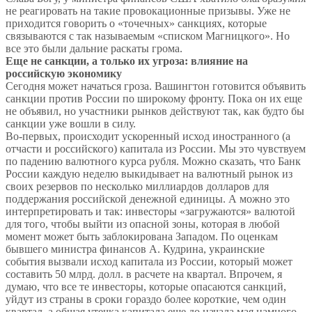
не реагировать на такие провокационные призывы. Уже не
приходится говорить о «точечных» санкциях, которые
связываются с так называемым «списком Магницкого». Но
все это были дальние раскаты грома.
Еще не санкции, а только их угроза: влияние на
российскую экономику
Сегодня может начаться гроза. Вашингтон готовится объявить
санкции против России по широкому фронту. Пока он их еще
не объявил, но участники рынков действуют так, как будто бы
санкции уже вошли в силу.
Во-первых, происходит ускоренный исход иностранного (а
отчасти и российского) капитала из России. Мы это чувствуем
по падению валютного курса рубля. Можно сказать, что Банк
России каждую неделю выкидывает на валютный рынок из
своих резервов по несколько миллиардов долларов для
поддержания российской денежной единицы. А можно это
интерпретировать и так: инвесторы «загружаются» валютой
для того, чтобы выйти из опасной зоны, которая в любой
момент может быть заблокирована Западом. По оценкам
бывшего министра финансов А. Кудрина, украинские
события вызвали исход капитала из России, который может
составить 50 млрд. долл. в расчете на квартал. Впрочем, я
думаю, что все те инвесторы, которые опасаются санкций,
уйдут из страны в сроки гораздо более короткие, чем один
квартал, а общая утечка капитала еще до начала мая намного