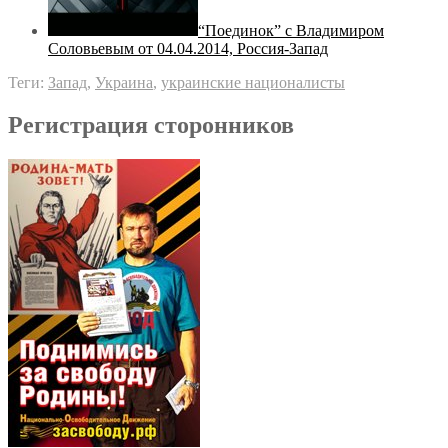
“Поединок” с Владимиром
Соловьевым от 04.04.2014, Россия-Запад
Теги:
Запад
,
Украина
,
украинские националисты
Регистрация сторонников