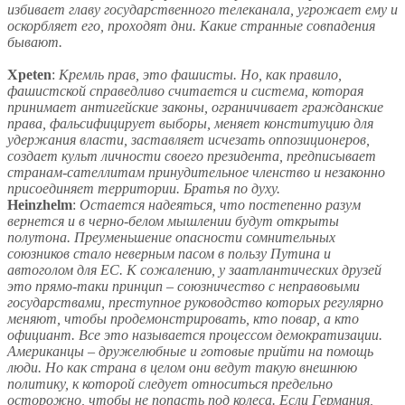
избивает главу государственного телеканала, угрожает ему и
оскорбляет его, проходят дни. Какие странные совпадения
бывают.
Xpeten
:
Кремль прав, это фашисты. Но, как правило,
фашистской справедливо считается и система, которая
принимает антигейские законы, ограничивает гражданские
права, фальсифицирует выборы, меняет конституцию для
удержания власти, заставляет исчезать оппозиционеров,
создает культ личности своего президента, предписывает
странам-сателлитам принудительное членство и незаконно
присоединяет территории. Братья по духу.
Heinzhelm
:
Остается надеяться, что постепенно разум
вернется и в черно-белом мышлении будут открыты
полутона. Преуменьшение опасности сомнительных
союзников стало неверным пасом в пользу Путина и
автоголом для ЕС. К сожалению, у заатлантических друзей
это прямо-таки принцип – союзничество с неправовыми
государствами, преступное руководство которых регулярно
меняют, чтобы продемонстрировать, кто повар, а кто
официант. Все это называется процессом демократизации.
Американцы – дружелюбные и готовые прийти на помощь
люди. Но как страна в целом они ведут такую внешнюю
политику, к которой следует относиться предельно
осторожно, чтобы не попасть под колеса. Если Германия,