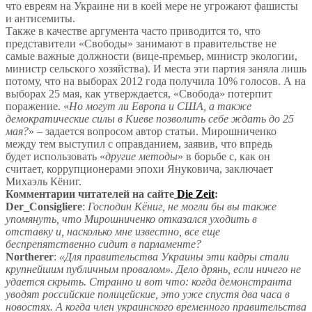
что евреям на Украине ни в коей мере не угрожают фашисты
и антисемиты.
Также в качестве аргумента часто приводится то, что
представители «Свободы» занимают в правительстве не
самые важные должности (вице-премьер, министр экологии,
министр сельского хозяйства). И места эти партия заняла лишь
потому, что на выборах 2012 года получила 10% голосов. А на
выборах 25 мая, как утверждается, «Свобода» потерпит
поражение. «
Но могут ли Европа и США, а также
демократические силы в Киеве позволить себе ждать до 25
мая?
» – задается вопросом автор статьи. Мирошниченко
между тем выступил с оправданием, заявив, что впредь
будет использовать «
другие методы
» в борьбе с, как он
считает, коррупционерами эпохи Януковича, заключает
Михаэль Кёниг.
Комментарии читателей на сайте
Die Zeit
:
Der_Consigliere
:
Господин Кёниг, не могли бы вы также
упомянуть, что Мирошниченко отказался уходить в
отставку и, насколько мне известно, все еще
беспрепятственно сидит в парламенте?
Northerer
:
«Для правительства Украины эти кадры стали
крупнейшим публичным провалом». Дело дрянь, если ничего не
удается скрыть. Странно и вот что: когда демонстранта
уводят российские полицейские, это уже спустя два часа в
новостях. А когда член украинского временного правительства