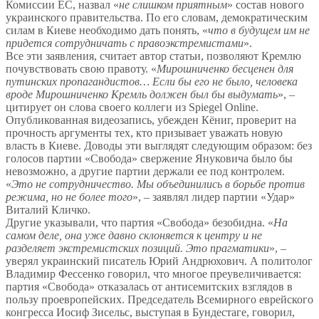
Комиссии ЕС, назвал «
не слишком приятным
» состав нового
украинского правительства. По его словам, демократическим
силам в Киеве необходимо дать понять, «
что в будущем им не
придется сотрудничать с правоэкстремистами
».
Все эти заявления, считает автор статьи, позволяют Кремлю
почувствовать свою правоту. «
Мирошниченко бесценен для
путинских пропагандистов… Если бы его не было, человека
вроде Мирошниченко Кремль должен был бы выдумать
», –
цитирует он слова своего коллеги из Spiegel Online.
Опубликованная видеозапись, убежден Кёниг, проверит на
прочность аргументы тех, кто призывает уважать новую
власть в Киеве. Доводы эти выглядят следующим образом: без
голосов партии «Свобода» свержение Януковича было бы
невозможно, а другие партии держали ее под контролем.
«
Это не сотрудничество. Мы объединились в борьбе против
режима, но не более того
», – заявлял лидер партии «Удар»
Виталий Кличко.
Другие указывали, что партия «Свобода» безобидна. «
На
самом деле, она уже давно склоняется к центру и не
разделяет экстремистских позиций. Это прагматики
», –
уверял украинский писатель Юрий Андрюхович. А политолог
Владимир Фессенко говорил, что многое преувеличивается:
партия «Свобода» отказалась от антисемитских взглядов в
пользу проевропейских. Председатель Всемирного еврейского
конгресса Иосиф Зисельс, выступая в Бундестаге, говорил,