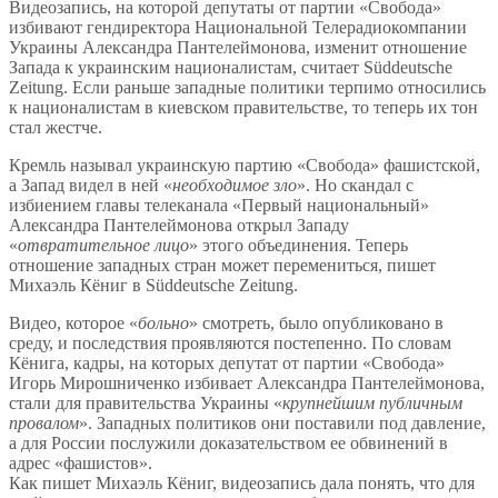
Видеозапись, на которой депутаты от партии «Свобода»
избивают гендиректора Национальной Телерадиокомпании
Украины Александра Пантелеймонова, изменит отношение
Запада к украинским националистам, считает Süddeutsche
Zeitung. Если раньше западные политики терпимо относились
к националистам в киевском правительстве, то теперь их тон
стал жестче.
Кремль называл украинскую партию «Свобода» фашистской,
а Запад видел в ней «
необходимое зло
». Но скандал с
избиением главы телеканала «Первый национальный»
Александра Пантелеймонова открыл Западу
«
отвратительное лицо
» этого объединения. Теперь
отношение западных стран может перемениться, пишет
Михаэль Кёниг в Süddeutsche Zeitung.
Видео, которое «
больно
» смотреть, было опубликовано в
среду, и последствия проявляются постепенно. По словам
Кёнига, кадры, на которых депутат от партии «Свобода»
Игорь Мирошниченко избивает Александра Пантелеймонова,
стали для правительства Украины «
крупнейшим публичным
провалом
». Западных политиков они поставили под давление,
а для России послужили доказательством ее обвинений в
адрес «фашистов».
Как пишет Михаэль Кёниг, видеозапись дала понять, что для