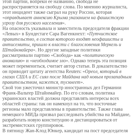
этой партии, вопреки ее названию, свобода не
распространяется на свободу слова. По мнению журналиста,
этот инцидент также сыграл на руку России, которая
«
оправдывает аннексию Крыма указанием на фашистскую
угрозу для русского населения
».
На опасность указывала и заместитель председателя фракции
«Левых» в Бундестаге Сара Вагенкнехт: «
Путчистское
правительство, в состав которого входят неофашисты и
антисемиты, пришло к власти с благословения Меркель и
Штайнмайера
». Но другие западные политики
рассматривали партию «Свобода» как «
политическую
аномалию
» и «
необходимое зло
». Однако теперь эта позиция
может перемениться, считает автор статьи. В доказательство
он приводит цитату агентства Reuters: «
Ореол, который в
глазах США и ЕС сиял после Майдана над новым прозападным
правительством, кажется, тускнеет
».
Свой тон ужесточил министр иностранных дел Германии
Франк-Вальтер Штайнмайер. По его словам, политика
украинских властей должна представлять интересы всех
областей страны: так он намекнул на то, что восточные
регионы мало представлены в правительстве. Также глава
немецкого МИДа призвал расследовать убийства на Майдане,
разработать новую конституцию и дистанцироваться от
экстремистских группировок.
В пятницу Жан-Клод Юнкер, кандидат на пост председателя