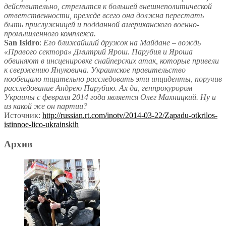
действительно, стремится к большей внешнеполитической
ответственности, прежде всего она должна перестать
быть прислужницей и подданной американского военно-
промышленного комплекса.
San Isidro
:
Его ближайший дружок на Майдане – вождь
«Правого сектора» Дмитрий Ярош. Парубия и Яроша
обвиняют в инсценировке снайперских атак, которые привели
к свержению Януковича. Украинское правительство
пообещало тщательно расследовать эти инциденты, поручив
расследование Андрею Парубию. Ах да, генпрокурором
Украины с февраля 2014 года является Олег Махницкий. Ну и
из какой же он партии?
Источник:
http://russian.rt.com/inotv/2014-03-22/Zapadu-otkrilos-
istinnoe-lico-ukrainskih
Архив