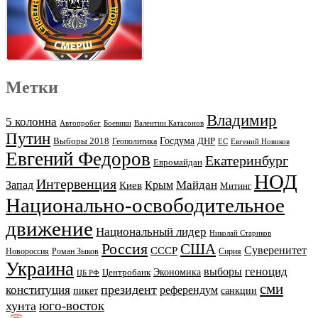
Метки
Владимир
5 колонна
Автопробег
Боевики
Валентин Катасонов
Путин
Выборы 2018
Госдума
ДНР
Геополитика
ЕС
Евгений Новиков
Евгений Федоров
Екатеринбург
Евромайдан
НОД
Интервенция
Майдан
Запад
Киев
Крым
Митинг
Национально-освободительное
движение
Национальный лидер
Николай Стариков
Россия
США
Суверенитет
СССР
Новороссия
Роман Зыков
Сирия
Украина
геноцид
выборы
Экономика
Центробанк
ЦБ РФ
сми
президент
конституция
референдум
пикет
санкции
юго-восток
хунта