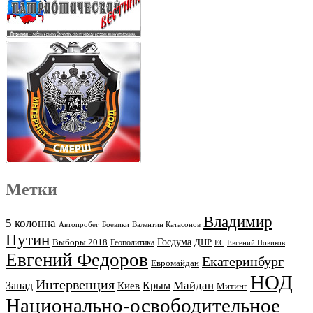
Метки
Владимир
5 колонна
Автопробег
Боевики
Валентин Катасонов
Путин
Выборы 2018
Госдума
ДНР
Геополитика
ЕС
Евгений Новиков
Евгений Федоров
Екатеринбург
Евромайдан
НОД
Интервенция
Майдан
Запад
Киев
Крым
Митинг
Национально-освободительное