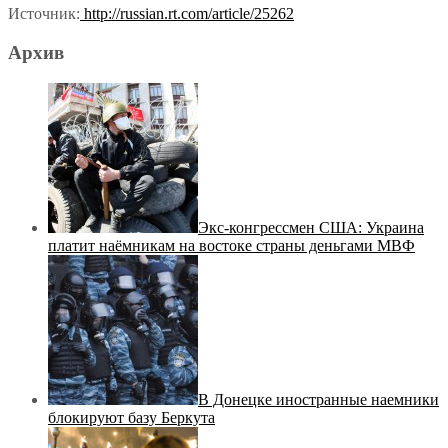
Источник:
http://russian.rt.com/article/25262
Архив
Экс-конгрессмен США: Украина
платит наёмникам на востоке страны деньгами МВФ
В Донецке иностранные наемники
блокируют базу Беркута