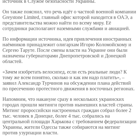
источник в Службе безопасности Украины.
Он также пояснил, что речь идёт о частной военной компании
Greystone Limited, главный офис которой находится в ОАЭ, а
представительства можно найти по всему миру. Её
сотрудники располагают наземными службами и авиацией.
По информации источника, идея привлечения иностранных
наёмников принадлежит олигархам Игорю Коломойскому и
Сергею Таруте. После смены власти на Украине они были
назначены губернаторами Днепропетровской и Донецкой
областей.
«Зачем изобретать велосипед, если есть реальные люди? К
тому же всем понятно, сколько и как им надо платить», –
заявил Александр Турчинов на обсуждении плана действий
по пресечению протестного движения в восточных регионах.
Напомним, что накануне сразу в нескольких украинских
городах прошли митинги против нынешних властей страны.
Митинг пророссийски настроенных граждан собрал более 2
тыс. человек в Донецке, более 4 тыс. собрались на
центральной площади Харькова с требованием федерализации
Украины, жители Одессы также собираются на митинг
против узурпации власти.