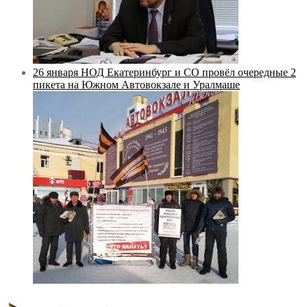
26 января НОД Екатеринбург и СО провёл очередные 2
пикета на Южном Автовокзале и Уралмаше