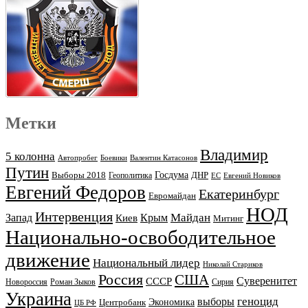
Метки
Владимир
5 колонна
Автопробег
Боевики
Валентин Катасонов
Путин
Выборы 2018
Госдума
ДНР
Геополитика
ЕС
Евгений Новиков
Евгений Федоров
Екатеринбург
Евромайдан
НОД
Интервенция
Майдан
Запад
Киев
Крым
Митинг
Национально-освободительное
движение
Национальный лидер
Николай Стариков
Россия
США
Суверенитет
СССР
Новороссия
Роман Зыков
Сирия
Украина
геноцид
выборы
Экономика
Центробанк
ЦБ РФ