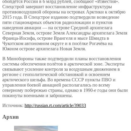
обойдётся России в 6 млрд рублей, сообщают «Известия».
Спецстрой завершит восстановление инфраструктуры
противовоздушной обороны на островах Арктики к октябрю
2015 года. В Спецстрое изданию подтвердили возведение
пяти стационарных объектов радиолокации и пунктов
наведения авиации — на острове Средний архипелага
Северная Земля, острове Земля Александры архипелага Земля
Франца-Иосифа, острове Врангеля и мысе Шмидта в
Чукотском автономном округе и в посёлке Рогачёва на
Южном острове архипелага Новая Земля.
В Минобороны также подтвердили планы восстановления
системы обеспечения полётов в арктической зоне. Эксперты
связывают усиление контроля за воздушным движением в
регионе с геополитической обстановкой и освоением
арктического шельфа. Во времена СССР пункты ПВО и
управления боевой авиацией располагались по всему
северному побережью страны, однако в 1990-е годы они были
покинуты военными и заброшены.
Источник:
http://russian.rt.com/article/39033
Архив