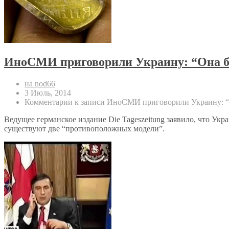
ИноСМИ приговорили Украину: “Она бе
на nod66
3 Июль, 2014
Комментарии
к записи ИноСМИ приговорили Украину: “О
Ведущее германское издание Die Tageszeitung заявило, что Ук
существуют две “противоположных модели”.