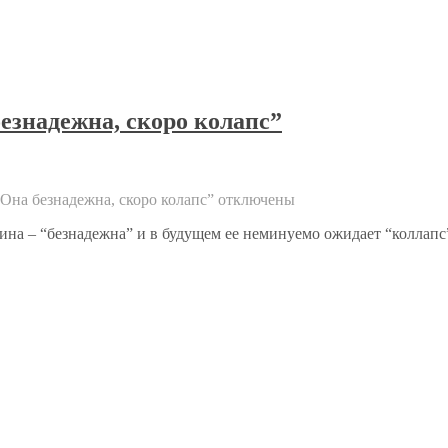
знадежна, скоро колапс”
на безнадежна, скоро колапс”
отключены
раина – “безнадежна” и в будущем ее неминуемо ожидает “коллап