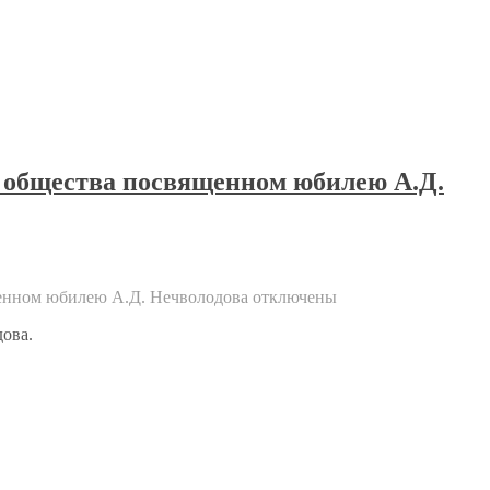
о общества посвященном юбилею А.Д.
щенном юбилею А.Д. Нечволодова
отключены
ова.