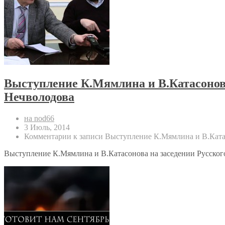
Выступление К.Мямлина и В.Катасонова
Нечволодова
на nod66
3 Июль, 2014
Комментарии
к записи Выступление К.Мямлина и В.Ката
Выступление К.Мямлина и В.Катасонова на заседении Русског