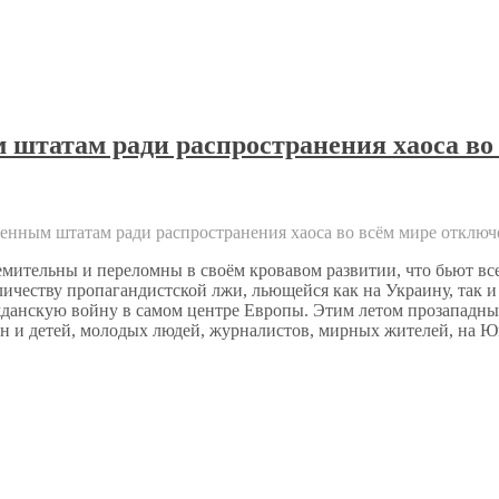
штатам ради распространения хаоса во
енным штатам ради распространения хаоса во всём мире
отключ
ремительны и переломны в своём кровавом развитии, что бьют вс
личеству пропагандистской лжи, льющейся как на Украину, так 
гражданскую войну в самом центре Европы. Этим летом прозапад
н и детей, молодых людей, журналистов, мирных жителей, на 