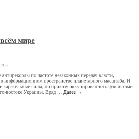
 всём мире
ены
е антирекорды по частоте незаконных передач власти,
и в информационном пространстве планетарного масштаба. И
ные карательные силы, по приказу оккупированного фашистами
Юго-востоке Украины. Вряд …
Далее →