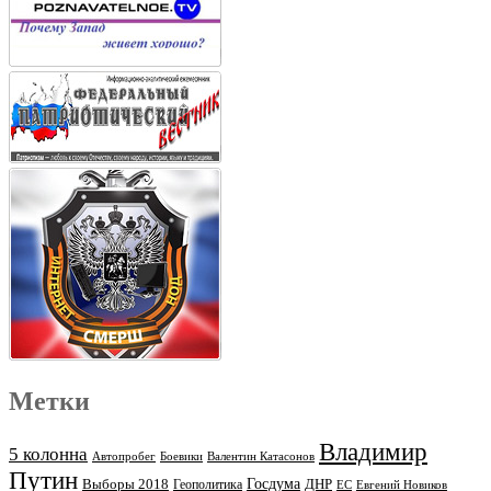
Метки
Владимир
5 колонна
Автопробег
Боевики
Валентин Катасонов
Путин
Выборы 2018
Госдума
ДНР
Геополитика
ЕС
Евгений Новиков