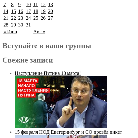
7
8
9
10
11
12
13
14
15
16
17
18
19
20
21
22
23
24
25
26
27
28
29
30
31
« Июн
Авг »
Вступайте в наши группы
Свежие записи
Наступление Путина 18 марта!
15 февраля НОД Екатеринбург и СО провёл пикет