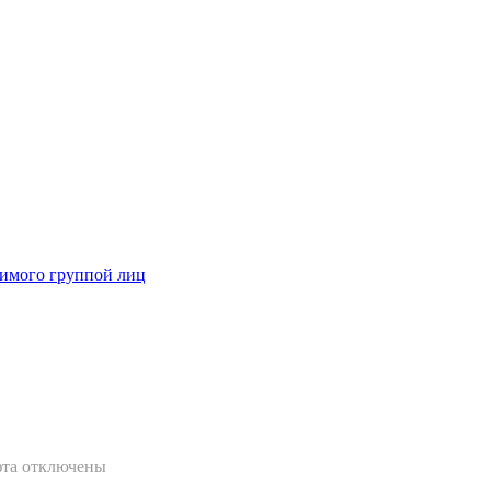
димого группой лиц
фта
отключены