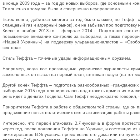
в конце 2009 года – за год до новых выборов, где основными к
Тимошенко к тому же была и совершенно неуправляема.
Естественно, добиться многого за год было сложно, но Теффт 
сланцевый газ и аграрный рынок), он не забывал про подготовку
Киеве в ноябре 2013-го – феврале 2014 г. Подготовка соотв
повышенное внимание контролю за выборами, а также переорие
«Нашей Украины») на поддержку ульранационалистов – «Свобо
сектора».
Стиль Теффта – точечные удары информационным оружием.
Например, когда все прозападные украинские журналисты кри
заключенных он вывел на первый план, втягивая новую (на тот м
Другой конёк Теффта – подготовка разнообразных «гражданских
выборами 2015 года планировалось подготовить армию из миллио
речь идет о деньгах Госдепа. Сам Теффт неоднократно говорил,
Приоритетом Теффта в работе с обществом той страны, где он п
продвижение новых политических сил и активизацию работы раз
Интересно, что первой атаковать В.Януковича в форме протест
через год, после появления Теффта на Украине, и состоящая из н
пикетирование В.Януковича прямо возле его дома или по пути 