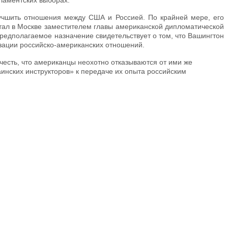
рламентских выборах.
лучшить отношения между США и Россией. По крайней мере, его
отал в Москве заместителем главы американской дипломатической
редполагаемое назначение свидетельствует о том, что Вашингтон
зации российско-американских отношений.
честь, что американцы неохотно отказываются от ими же
аинских инструкторов» к передаче их опыта российским