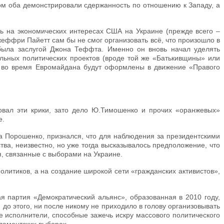
том оба демонстрировали сдержанность по отношению к Западу, а
сь на экономических интересах США на Украине (прежде всего –
жеффри Пайетт сам бы не смог организовать всё, что произошло в
 была заслугой Джона Теффта. Именно он вновь начал уделять
льных политических проектов (вроде той же «Батькивщины» или
е во время Евромайдана будут оформлены в движение «Правого
овал эти крики, зато дело Ю.Тимошенко и прочих «оранжевых»
е.
а Порошенко, признался, что для наблюдения за президентскими
ва, неизвестно, но уже тогда высказывалось предположение, что
, связанные с выборами на Украине.
литиков, а на создание широкой сети «гражданских активистов»,
я партия «Демократический альянс», образованная в 2010 году,
 до этого, ни после никому не приходило в голову организовывать
 исполнители, способные зажечь искру массового политического