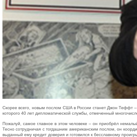
Скорее всего, новым послом США в России станет Джон Теффт – б
которого 40 лет дипломатической службы, отмеченный многочи
Пожалуй, самое главное в этом человеке – он приобрёл немалы
Тесно сотрудничая с тогдашним американским послом, он коорд
выданный ему кредит доверия и готовился к бесславному проиг