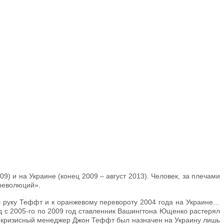
) и на Украине (конец 2009 – август 2013). Человек, за плечами
 революций».
л руку Теффт и к оранжевому перевороту 2004 года на Украине…
 с 2005-го по 2009 год ставленник Вашингтона Ющенко растерял
тикризисный менеджер Джон Теффт был назначен на Украину лишь