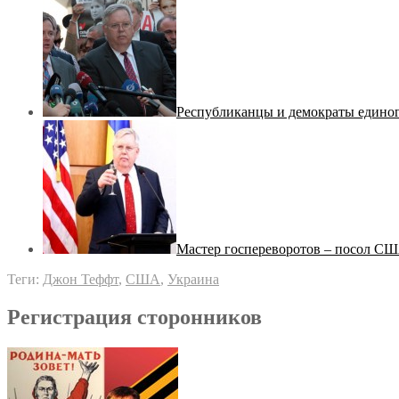
Республиканцы и демократы единог
Мастер госпереворотов – посол СШ
Теги:
Джон Теффт
,
США
,
Украина
Регистрация сторонников