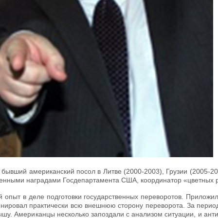
ывший американский посол в Литве (2000-2003), Грузии (2005-2009
сленными наградами Госдепартамента США, координатор «цветных
й опыт в деле подготовки государственных переворотов. Приложи
инировал практически всю внешнюю сторону переворота. За период
рышу. Американцы несколько запоздали с анализом ситуации, и ан