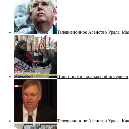
Телевизионное Агенство Урала: Мас
Пикет против оранжевой интервенц
Телевизионное Агенство Урала: Ка