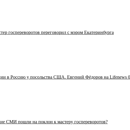
тер госпереворотов переговорил с мэром Екатеринбурга
ии в Россию у посольства США. Евгений Фёдоров на Lifenews 0
кие СМИ пошли на поклон к мастеру госпереворотов?