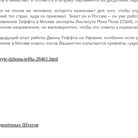
ла в Киевсовет и готовится к штурму парламента на досрочных па
Он не похож на человека, которого назначают для того, чтобы у
ей тех стран, куда он приезжал. Знает он и Россию – он уже раб
явление Теффта в Москве эксперты Института Рона Пола (США), п
нном направлении, но маловероятно, чтобы это повело к нормали
редыдущий опыт работы Джона Теффта на Украине, особенно если у
ением в Москве нового посла Вашингтон попытается привлечь «укр
yte-dzhona-teffta-28461.html
единённых Штатов