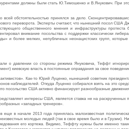
онкурентами должны были стать Ю.Тимошенко и В.Янукович. При э
со всей обстоятельностью принялся за дело. Сконцентрировавши
 нового переворота. Эксперты считают, что нынешний посол США Д
етствующего общественного мнения и инфраструктуры протеста
нтировал внимание посольства с поддержки классически либера
ды» и более мелких, непубличных неонацистских групп, которы
чали о давлении со стороны режима Януковича, Теффт игнорир
омент) киевскую власть в постоянные оправдания за свое поведени
 активистов». Как-то Юрий Луценко, нынешний советник президент
нов наблюдателей. Откуда Луценко собирался взять на это средст
 что посольство США активно финансирует разнообразные движения
редставляет интересы США, является ставка не на раскрученных по
нообразных «западных тренеров».
ов еще в начале 2013 года принялась малоизвестная политическа
еизвестных молодых людей (так в свое время было и в Грузии). Ни
следования его кортежа. Видимо, Теффту нужны были именно такие