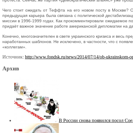
протеста. Сейчас же партия «Демократический альянс» уже прош
Чего стоит ожидать от Теффта на его новом посту в Москве? 
предыдущая карьера была связана с политической дестабилизаци
миссии в 1996-1999 годах. Как прокомментировали ожидаемое по
придаёт важное значение работе американской дипломатии на да
Конечно, многозначителен в свете украинского кризиса и весь п
наработанных шаблонов. Не исключено, в частности, что с появл
«коллегам».
Источник:
http://www.fondsk.ru/news/2014/07/14/ob-ukrainskom-op
Архив
В России снова появился посол Со