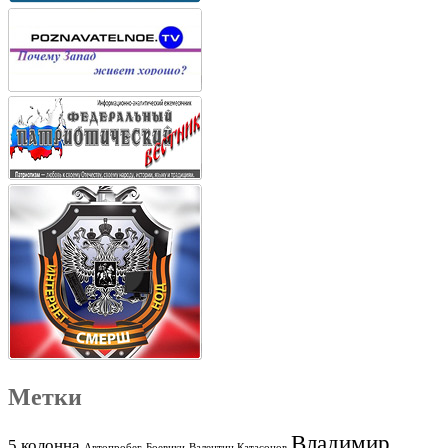
Метки
Владимир
5 колонна
Автопробег
Боевики
Валентин Катасонов