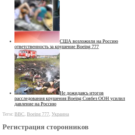
США возложили на Россию
ответственность за крушение Boeing 777
Не дожидаясь итогов
расследования крушения Boeing Совбез ООН усилил
давление на Россию
Теги:
BBC
,
Boeing 777
,
Украина
Регистрация сторонников