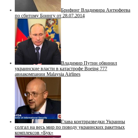
Брифинг Владимира Антюфеева
по сбитому Боингу от 28.07.2014
Владимир Путин обвинил
украинские власти в катастрофе Boeing 777
авиакомпании Malaysia Airlines
Глава контрразведки Украины
солгал на весь мир по поводу украинских ракетных
комплексов «Бук»