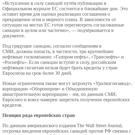
«Вступление в силу санкций путём публикации в
Официальном журнале ЕС состоится в ближайшие дни. Это
оставит время для оценки реализации соглашения о
прекращении огня и мирного плана. В зависимости от
ситуации на местах ЕС готов пересмотреть согласованные
санкции в целом или частично», — подчёркивается в
документе.
Под грядущие санкции, согласно сообщениям в
СМИ, должны попасть, в частности, три крупнейшие
нефтяные госкомпании: «Газпром нефть», «Транснефть» и
«Роснефть». Если санкции вступят в силу, российским
нефтяным гигантам нельзя будет брать кредиты у стран
Евросоюза на срок более 30 дней.
Новые ограничения также могут затронуть «Уралвагонзавод»,
корпорацию «Оборонпром» и Объединенную
авиастроительную корпорацию – им, по данным СМИ,
Евросоюз и вовсе намерен запретить получение европейских
кредитов.
Позиция ряда европейских стран
По данным американского издания The Wall Street Journal,
отсрочка введения европейских санкций против РФ связана с