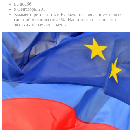
на nod66
9 Сентябрь, 2014
Комментарии
к записи ЕС медлит с введением новых
санкций в отношении РФ, Вашингтон настаивает на
жёстких мерах
отключены