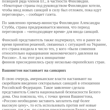
позицией ряда членов ЕС, в частности Финляндии.
«Некоторые страны под руководством Финляндии хотели,
чтобы ввод новых санкций в силу был отложен, пока идут
переговоры», – сообщает газета.
По заявлению премьер-министра Финляндии Александра
Стубба, страна придерживается мнения, что период
переговоров – «неподходящее время» для ввода санкций.
Финский представитель также подчеркнул, что и ранее во
время принятия решений, связанных с ситуацией на Украине,
его страна входила в число тех, у кого «были сомнения
относительно наращивания экономического давления на
Россию». А на этот раз к инициативе
финнов присоединились сразу несколько европейских стран.
Вашингтон настаивает на санкциях
В свою очередь, американские власти настаивают на
скорейшем введении секторальных санкций в отношении
Российской Федерации. Такое заявление сделала
представитель Совета национальной безопасности Белого
дома. Она пояснила, что, с точки зрения Вашингтона,
«Россию необходимо заставить заплатить ещё более
высокую цену», то есть использовать против неё новые
санкции, так как, по словам представителя Белого дома,