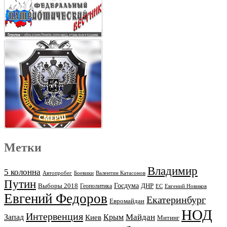
Метки
Владимир
5 колонна
Автопробег
Боевики
Валентин Катасонов
Путин
Выборы 2018
Госдума
ДНР
Геополитика
ЕС
Евгений Новиков
Евгений Федоров
Екатеринбург
Евромайдан
НОД
Интервенция
Майдан
Запад
Киев
Крым
Митинг