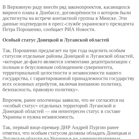
В Верховную раду внесён ряд законопроектов, касающихся
мирного плана в Донбассе, договорённости о котором были
достигнуты на встрече контактной группы в Минске. Эти
данные подтвердили в пресс-службе украинского президента
Петра Порошенко, сообщает РИА Новости.
Особый статус Донецкой и Луганской областей
Так, Порошенко предлагает на три года наделить особым
статусом отдельные районы Донецкой и Луганской областей,
«которые де-факто являются элементами децентрализации с
полным и безусловным соблюдением суверенитета,
территориальной целостности и независимости нашего
государства, с гарантированной принадлежности государству
всех основных атрибутов, включая внешнюю политику,
безопасность, правовую политику».
Впрочем, ранее ополченцы заявили, что не согласятся на
«особый статус» отдельных территорий Луганской и
Донецкой областей — им неинтересен статус в составе
Украины и нужна независимость.
Так, первый вице-премьер ДНР Андрей Пургин ранее
отметил, что особым статусом должны обладать Донецкая и
Луганская области на Украине в их административных