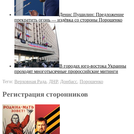
Денис Пушилин: Предложение
прекратить огонь — издёвка со стороны Порошенко
В городах юго-востока Украины
проходят многотысячные пророссийские митинги
Теги:
Верховная Рада
,
ДНР
,
Донбасс
,
Порошенко
Регистрация сторонников