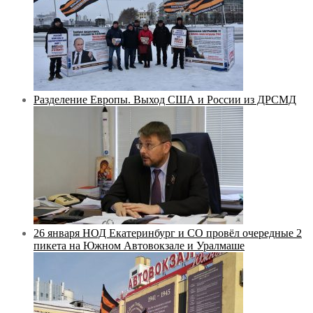
Разделение Европы. Выход США и России из ДРСМД
26 января НОД Екатеринбург и СО провёл очередные 2
пикета на Южном Автовокзале и Уралмаше