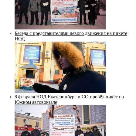
Беседа с представителями левого движения на пикете
НОД
8 февраля НОД Екатеринбург и СО провёл пикет на
Южном автовокзале