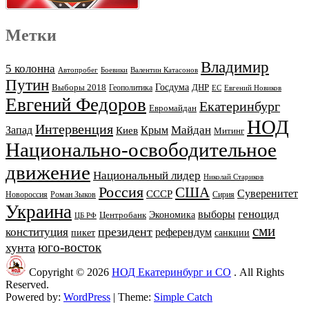
Метки
Владимир
5 колонна
Автопробег
Боевики
Валентин Катасонов
Путин
Выборы 2018
Госдума
ДНР
Геополитика
ЕС
Евгений Новиков
Евгений Федоров
Екатеринбург
Евромайдан
НОД
Интервенция
Майдан
Запад
Киев
Крым
Митинг
Национально-освободительное
движение
Национальный лидер
Николай Стариков
Россия
США
Суверенитет
СССР
Новороссия
Роман Зыков
Сирия
Украина
геноцид
выборы
Экономика
Центробанк
ЦБ РФ
сми
президент
конституция
референдум
пикет
санкции
юго-восток
хунта
Copyright © 2026
НОД Екатеринбург и СО
. All Rights
Reserved.
Powered by:
WordPress
| Theme:
Simple Catch