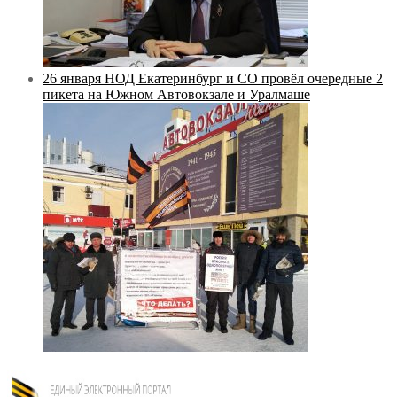
26 января НОД Екатеринбург и СО провёл очередные 2
пикета на Южном Автовокзале и Уралмаше