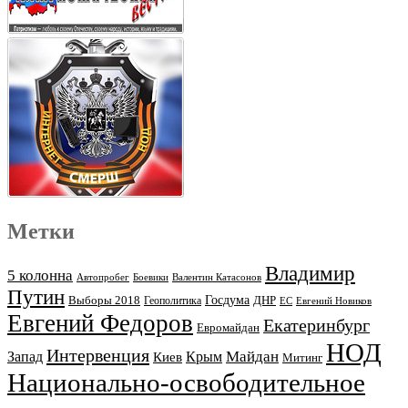
Метки
Владимир
5 колонна
Автопробег
Боевики
Валентин Катасонов
Путин
Выборы 2018
Госдума
ДНР
Геополитика
ЕС
Евгений Новиков
Евгений Федоров
Екатеринбург
Евромайдан
НОД
Интервенция
Майдан
Запад
Киев
Крым
Митинг
Национально-освободительное