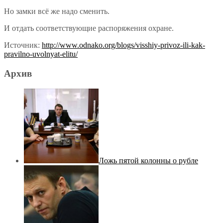
Но замки всё же надо сменить.
И отдать соответствующие распоряжения охране.
Источник:
http://www.odnako.org/blogs/visshiy-privoz-ili-kak-
pravilno-uvolnyat-elitu/
Архив
Ложь пятой колонны о рубле