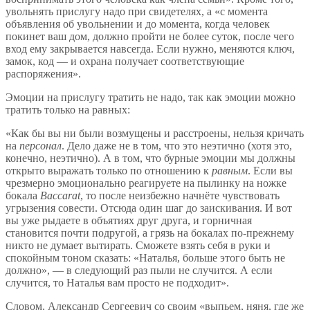
увольнять прислугу надо при свидетелях, а «с момента
объявления об увольнении и до момента, когда человек
покинет ваш дом, должно пройти не более суток, после чего
вход ему закрывается навсегда. Если нужно, меняются ключ,
замок, код — и охрана получает соответствующие
распоряжения».
Эмоции на прислугу тратить не надо, так как эмоции можно
тратить только на равных:
«Как бы вы ни были возмущены и расстроены, нельзя кричать
на
персонал
. Дело даже не в том, что это неэтично (хотя это,
конечно, неэтично). А в том, что бурные эмоции мы должны
открыто выражать только по отношению к
равным
. Если вы
чрезмерно эмоционально реагируете на пылинку на ножке
бокала
Baccarat
, то после неизбежно начнёте чувствовать
угрызения совести. Отсюда один шаг до заискивания. И вот
вы уже рыдаете в объятиях друг друга, и горничная
становится почти подругой, а грязь на бокалах по-прежнему
никто не думает вытирать. Сможете взять себя в руки и
спокойным тоном сказать: «Наталья, больше этого быть не
должно», — в следующий раз пыли не случится. А если
случится, то Наталья вам просто не подходит».
Словом, Александр Сергеевич со своим «выпьем, няня, где же