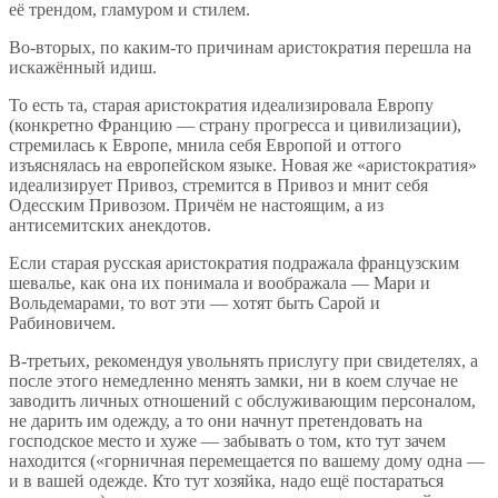
её трендом, гламуром и стилем.
Во-вторых, по каким-то причинам аристократия перешла на
искажённый идиш.
То есть та, старая аристократия идеализировала Европу
(конкретно Францию — страну прогресса и цивилизации),
стремилась к Европе, мнила себя Европой и оттого
изъяснялась на европейском языке. Новая же «аристократия»
идеализирует Привоз, стремится в Привоз и мнит себя
Одесским Привозом. Причём не настоящим, а из
антисемитских анекдотов.
Если старая русская аристократия подражала французским
шевалье, как она их понимала и воображала — Мари и
Вольдемарами, то вот эти — хотят быть Сарой и
Рабиновичем.
В-третьих, рекомендуя увольнять прислугу при свидетелях, а
после этого немедленно менять замки, ни в коем случае не
заводить личных отношений с обслуживающим персоналом,
не дарить им одежду, а то они начнут претендовать на
господское место и хуже — забывать о том, кто тут зачем
находится («горничная перемещается по вашему дому одна —
и в вашей одежде. Кто тут хозяйка, надо ещё постараться