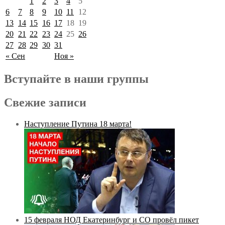
1
2
3
4
5
6
7
8
9
10
11
12
13
14
15
16
17
18
19
20
21
22
23
24
25
26
27
28
29
30
31
« Сен
Ноя »
Вступайте в наши группы
Свежие записи
Наступление Путина 18 марта!
15 февраля НОД Екатеринбург и СО провёл пикет