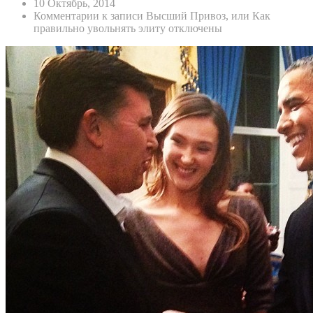
10 Октябрь, 2014
Комментарии
к записи Высший Привоз, или Как
правильно увольнять элиту
отключены