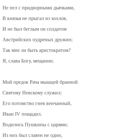
Не пел с придворными дьячками,
В князья не прыгал из хохлов,
И не был беглым он солдатом
Австрийских пудреных дружин;
Так мне ли быть аристократом?
Я, слава Богу, мещанин.
Мой предок Рача мышцей бранной
Святому Невскому служил;
Его потомство гнев венчанный,
Иван IV пощадил.
Водились Пушкины с царями;
Из них был славен не один,