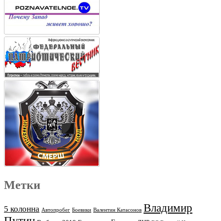
Метки
Владимир
5 колонна
Автопробег
Боевики
Валентин Катасонов
Путин