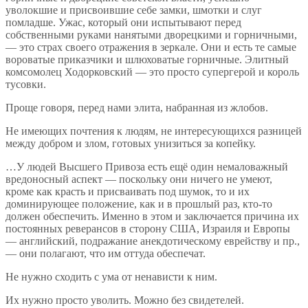
уволокшие и присвоившие себе замки, шмотки и слуг
помладше. Ужас, который они испытывают перед
собственными руками нанятыми дворецкими и горничными,
— это страх своего отражения в зеркале. Они и есть те самые
вороватые приказчики и шлюховатые горничные. Элитный
комсомолец Ходорковский — это просто супергерой и король
тусовки.
Проще говоря, перед нами элита, набранная из жлобов.
Не имеющих почтения к людям, не интересующихся разницей
между добром и злом, готовых унизиться за копейку.
…У людей Высшего Привоза есть ещё один немаловажный
вредоносный аспект — поскольку они ничего не умеют,
кроме как красть и присваивать под шумок, то и их
доминирующее положение, как и в прошлый раз, кто-то
должен обеспечить. Именно в этом и заключается причина их
постоянных реверансов в сторону США, Израиля и Европы
— английский, подражание анекдотическому еврейству и пр.,
— они полагают, что им оттуда обеспечат.
Не нужно сходить с ума от ненависти к ним.
Их нужно просто уволить. Можно без свидетелей.