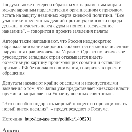
Госдума также намерена обратиться к парламентам мира и
международным парламентским организациям с призывом
встать на защиту невинных жертв киевской политики. “Все
участники преступных деяний против украинского народа
должны предстать перед судом и понести заслуженное
наказание”, – говорится в проекте заявления палаты.
Авторы также напоминают, что Россия неоднократно
обращала внимание мирового сообщества на многочисленные
нарушения прав человека на Украине. Однако политическое
руководство западных стран отказывается видеть
объективную картину происходящих событий и оставляет
призывы РФ без должного внимания, говорится в проекте
обращения.
Депутаты называют крайне опасными и недопустимыми
заявления о том, что Запад уже предоставляет киевской власти
оружие и направляет на Украину военных советников.
“Это способно подорвать мирный процесс и спровоцировать
новый виток насилия”, – предупреждают в Госдуме.
Источник:
http://itar-tass.com/politika/1498291
Архив