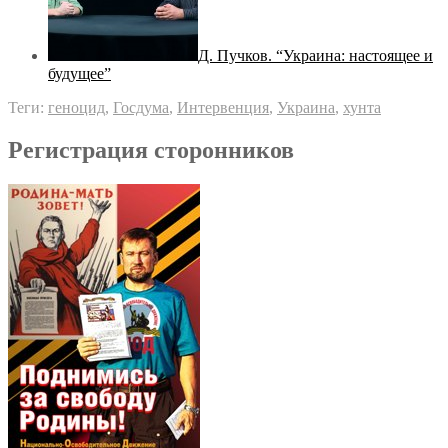
Д. Пучков. “Украина: настоящее и
будущее”
Теги:
геноцид
,
Госдума
,
Интервенция
,
Украина
,
хунта
Регистрация сторонников