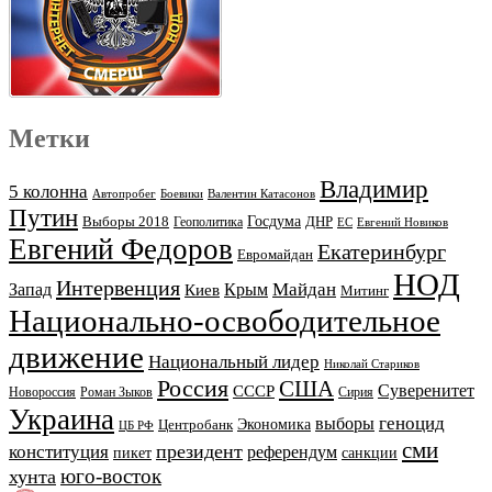
Метки
Владимир
5 колонна
Автопробег
Боевики
Валентин Катасонов
Путин
Выборы 2018
Госдума
ДНР
Геополитика
ЕС
Евгений Новиков
Евгений Федоров
Екатеринбург
Евромайдан
НОД
Интервенция
Майдан
Запад
Киев
Крым
Митинг
Национально-освободительное
движение
Национальный лидер
Николай Стариков
Россия
США
Суверенитет
СССР
Новороссия
Роман Зыков
Сирия
Украина
геноцид
выборы
Экономика
Центробанк
ЦБ РФ
сми
президент
конституция
референдум
пикет
санкции
юго-восток
хунта