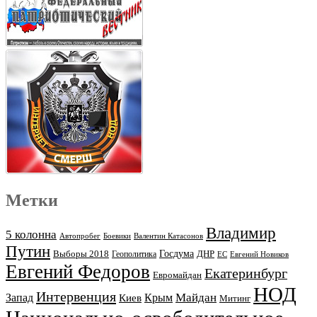
Метки
Владимир
5 колонна
Автопробег
Боевики
Валентин Катасонов
Путин
Выборы 2018
Госдума
ДНР
Геополитика
ЕС
Евгений Новиков
Евгений Федоров
Екатеринбург
Евромайдан
НОД
Интервенция
Майдан
Запад
Киев
Крым
Митинг