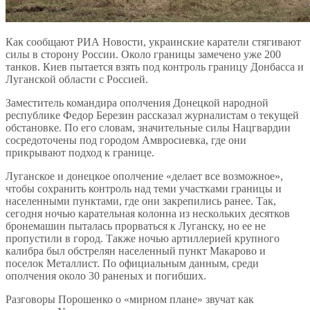
Как сообщают РИА Новости, украинские каратели стягивают
силы в сторону России. Около границы замечено уже 200
танков. Киев пытается взять под контроль границу Донбасса и
Луганской области с Россией.
Заместитель командира ополчения Донецкой народной
республике Федор Березин рассказал журналистам о текущей
обстановке. По его словам, значительные силы Нацгвардии
сосредоточены под городом Амвросиевка, где они
прикрывают подход к границе.
Луганское и донецкое ополчение «делает все возможное»,
чтобы сохранить контроль над теми участками границы и
населенными пунктами, где они закрепились ранее. Так,
сегодня ночью карательная колонна из нескольких десятков
бронемашин пыталась прорваться к Луганску, но ее не
пропустили в город. Также ночью артиллерией крупного
калибра был обстрелян населенный пункт Макарово и
поселок Металлист. По официальным данным, среди
ополчения около 30 раненых и погибших.
Разговоры Порошенко о «мирном плане» звучат как