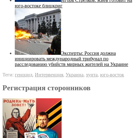
Игорь Стрелков: Киев готовит на
юго-востоке блицкриг
Эксперты: Россия должна
инициировать международный трибунал по
расследованию убийств мирных жителей на Украине
Теги:
геноцид
,
Интервенция
,
Украина
,
хунта
,
юго-восток
Регистрация сторонников