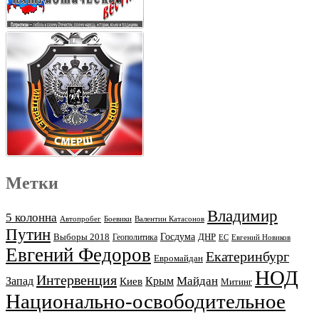
Метки
Владимир
5 колонна
Автопробег
Боевики
Валентин Катасонов
Путин
Выборы 2018
Госдума
ДНР
Геополитика
ЕС
Евгений Новиков
Евгений Федоров
Екатеринбург
Евромайдан
НОД
Интервенция
Майдан
Запад
Киев
Крым
Митинг
Национально-освободительное