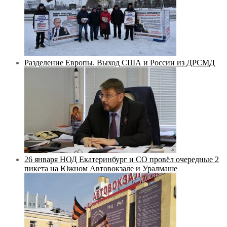
Разделение Европы. Выход США и России из ДРСМД
26 января НОД Екатеринбург и СО провёл очередные 2
пикета на Южном Автовокзале и Уралмаше