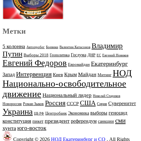
Метки
Владимир
5 колонна
Автопробег
Боевики
Валентин Катасонов
Путин
Выборы 2018
Госдума
ДНР
Геополитика
ЕС
Евгений Новиков
Евгений Федоров
Екатеринбург
Евромайдан
НОД
Интервенция
Майдан
Запад
Киев
Крым
Митинг
Национально-освободительное
движение
Национальный лидер
Николай Стариков
Россия
США
Суверенитет
СССР
Новороссия
Роман Зыков
Сирия
Украина
геноцид
выборы
Экономика
Центробанк
ЦБ РФ
сми
президент
конституция
референдум
пикет
санкции
юго-восток
хунта
Copyright © 2026
НОД Екатеринбург и СО
. All Rights