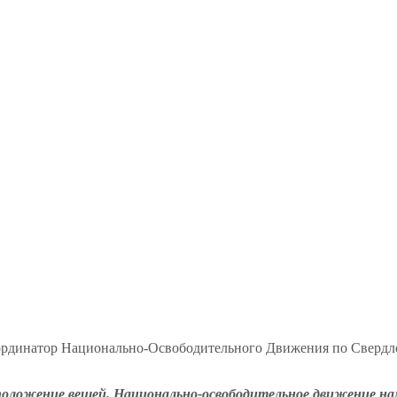
Координатор Национально-Освободительного Движения по Сверд
положение вещей. Национально-освободительное движение наме