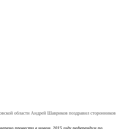
ловской области Андрей Шавриков поздравил сторонников
рено провести в новом, 2015 году референдум по