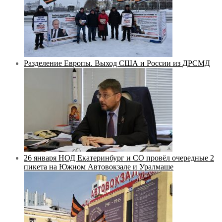
Разделение Европы. Выход США и России из ДРСМД
26 января НОД Екатеринбург и СО провёл очередные 2
пикета на Южном Автовокзале и Уралмаше