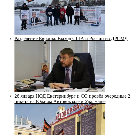
Разделение Европы. Выход США и России из ДРСМД
26 января НОД Екатеринбург и СО провёл очередные 2
пикета на Южном Автовокзале и Уралмаше