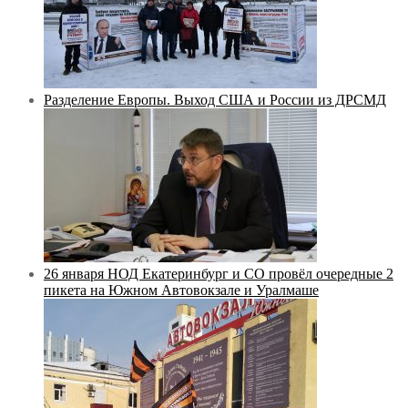
Разделение Европы. Выход США и России из ДРСМД
26 января НОД Екатеринбург и СО провёл очередные 2
пикета на Южном Автовокзале и Уралмаше