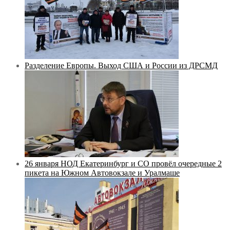
Разделение Европы. Выход США и России из ДРСМД
26 января НОД Екатеринбург и СО провёл очередные 2
пикета на Южном Автовокзале и Уралмаше