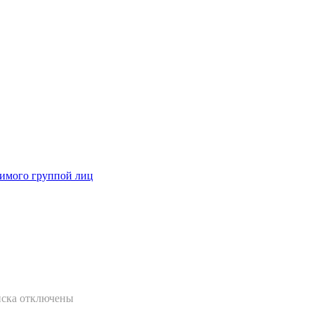
димого группой лиц
йска
отключены