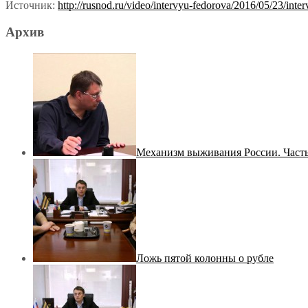
Источник:
http://rusnod.ru/video/intervyu-fedorova/2016/05/23/int
Архив
Механизм выживания России. Часть
Ложь пятой колонны о рубле