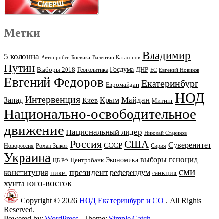
Метки
Владимир
5 колонна
Автопробег
Боевики
Валентин Катасонов
Путин
Выборы 2018
Госдума
ДНР
Геополитика
ЕС
Евгений Новиков
Евгений Федоров
Екатеринбург
Евромайдан
НОД
Интервенция
Майдан
Запад
Киев
Крым
Митинг
Национально-освободительное
движение
Национальный лидер
Николай Стариков
Россия
США
Суверенитет
СССР
Новороссия
Роман Зыков
Сирия
Украина
геноцид
выборы
Экономика
Центробанк
ЦБ РФ
сми
президент
конституция
референдум
пикет
санкции
юго-восток
хунта
Copyright © 2026
НОД Екатеринбург и СО
. All Rights
Reserved.
Powered by:
WordPress
| Theme:
Simple Catch