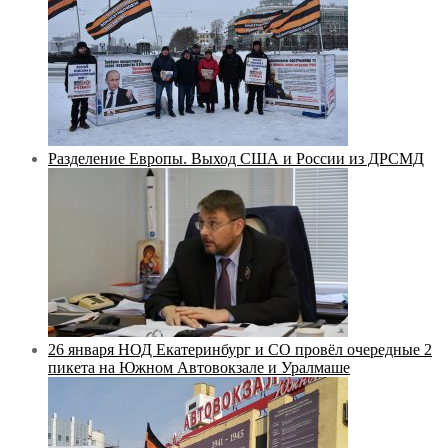
Разделение Европы. Выход США и России из ДРСМД
26 января НОД Екатеринбург и СО провёл очередные 2
пикета на Южном Автовокзале и Уралмаше