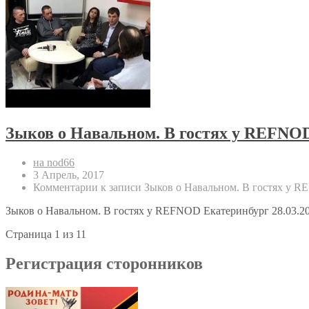
Зыков о Навальном. В гостях у REFNOD
на nod66
3 Апрель, 2017
Комментарии
к записи Зыков о Навальном. В гостях у R
Зыков о Навальном. В гостях у REFNOD Екатеринбург 28.03.20
Страница 1 из 1
1
Регистрация сторонников