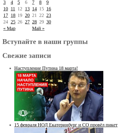
3
4
5
6
7
8
9
10
11
12
13
14
15
16
17
18
19
20
21
22
23
24
25
26
27
28
29
30
« Мар
Май »
Вступайте в наши группы
Свежие записи
Наступление Путина 18 марта!
15 февраля НОД Екатеринбург и СО провёл пикет