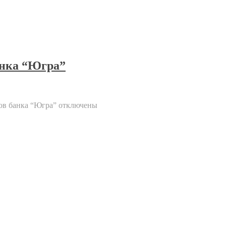
анка “Югра”
ков банка “Югра”
отключены