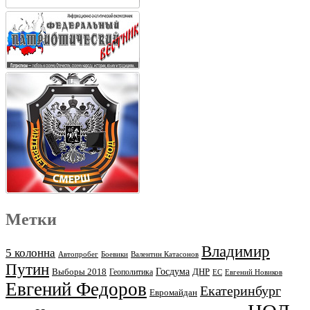
Метки
Владимир
5 колонна
Автопробег
Боевики
Валентин Катасонов
Путин
Выборы 2018
Госдума
ДНР
Геополитика
ЕС
Евгений Новиков
Евгений Федоров
Екатеринбург
Евромайдан