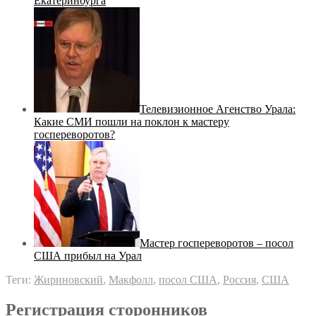
Екатеринбурга
Телевизионное Агенство Урала:
Какие СМИ пошли на поклон к мастеру
госпереворотов?
Мастер госпереворотов – посол
США прибыл на Урал
Теги:
Жириновский
,
Макфолл
,
посол США
,
Россия
,
США
Регистрация сторонников