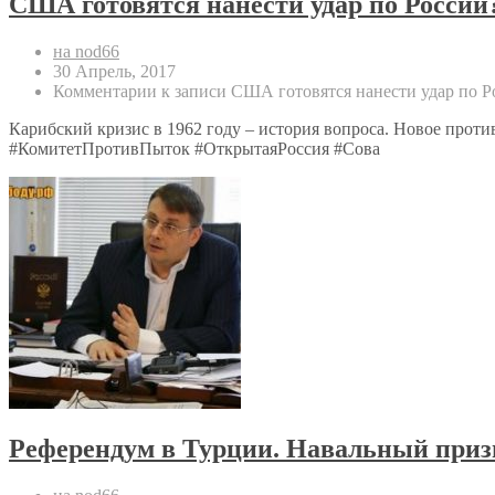
США готовятся нанести удар по России?
на nod66
30 Апрель, 2017
Комментарии
к записи США готовятся нанести удар по Р
Карибский кризис в 1962 году – история вопроса. Новое пр
#КомитетПротивПыток #ОткрытаяРоссия #Сова
Референдум в Турции. Навальный при