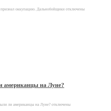
й признал оккупацию. Дальнобойщики
отключены
ли американцы на Луне?
были ли американцы на Луне?
отключены