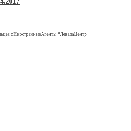
4.2017
ы
альцев #ИностранныеАгенты #ЛевадаЦентр