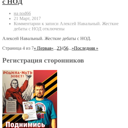
с НОД
на nod66
21 Март, 2017
Комментарии
к записи Алексей Навальный. Жесткие
дебаты с НОД
отключены
Алексей Навальный. Жесткие дебаты с НОД.
Страница 4 из 7
« Первая
«
...
2
3
4
5
6
...
»
Последняя »
Регистрация сторонников