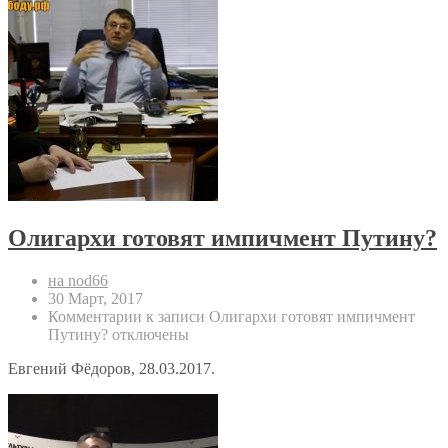
Олигархи готовят импичмент Путину?
на nod66
30 Март, 2017
Комментарии
к записи Олигархи готовят импичмент
Путину?
отключены
Евгений Фёдоров, 28.03.2017.