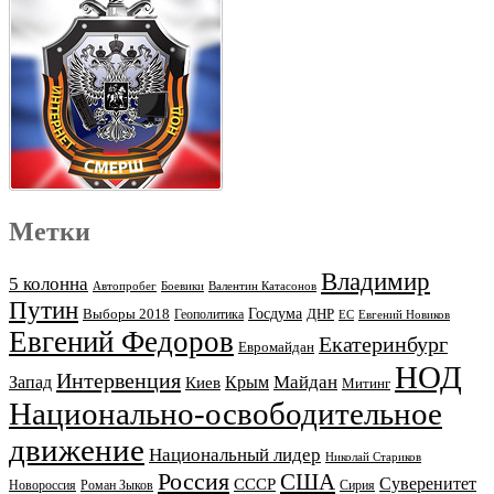
Метки
Владимир
5 колонна
Автопробег
Боевики
Валентин Катасонов
Путин
Выборы 2018
Госдума
ДНР
Геополитика
ЕС
Евгений Новиков
Евгений Федоров
Екатеринбург
Евромайдан
НОД
Интервенция
Майдан
Запад
Киев
Крым
Митинг
Национально-освободительное
движение
Национальный лидер
Николай Стариков
Россия
США
Суверенитет
СССР
Новороссия
Роман Зыков
Сирия