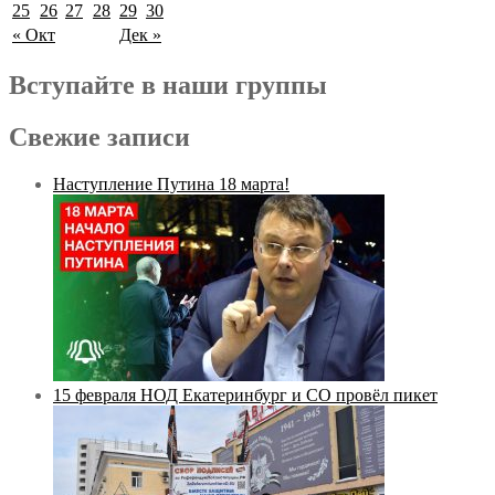
25
26
27
28
29
30
« Окт
Дек »
Вступайте в наши группы
Свежие записи
Наступление Путина 18 марта!
15 февраля НОД Екатеринбург и СО провёл пикет