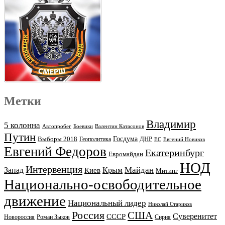
Метки
Владимир
5 колонна
Автопробег
Боевики
Валентин Катасонов
Путин
Выборы 2018
Госдума
ДНР
Геополитика
ЕС
Евгений Новиков
Евгений Федоров
Екатеринбург
Евромайдан
НОД
Интервенция
Майдан
Запад
Киев
Крым
Митинг
Национально-освободительное
движение
Национальный лидер
Николай Стариков
Россия
США
Суверенитет
СССР
Новороссия
Роман Зыков
Сирия