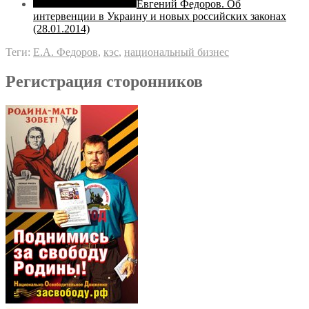
Евгений Федоров. Об
интервенции в Украину и новых российских законах
(28.01.2014)
Теги:
Е.А. Федоров
,
кэс
,
национальный бизнес
Регистрация сторонников