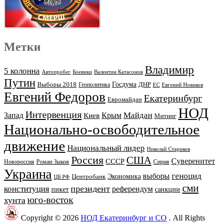
Метки
Владимир
5 колонна
Автопробег
Боевики
Валентин Катасонов
Путин
Выборы 2018
Госдума
ДНР
Геополитика
ЕС
Евгений Новиков
Евгений Федоров
Екатеринбург
Евромайдан
НОД
Интервенция
Майдан
Запад
Киев
Крым
Митинг
Национально-освободительное
движение
Национальный лидер
Николай Стариков
Россия
США
Суверенитет
СССР
Новороссия
Роман Зыков
Сирия
Украина
геноцид
выборы
Экономика
Центробанк
ЦБ РФ
сми
президент
конституция
референдум
пикет
санкции
юго-восток
хунта
Copyright © 2026
НОД Екатеринбург и СО
. All Rights