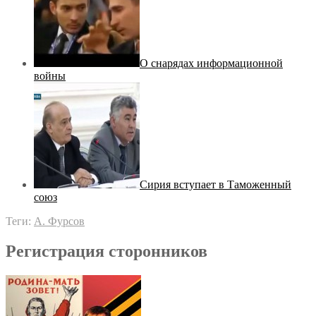
О снарядах информационной
войны
Сирия вступает в Таможенный
союз
Теги:
А. Фурсов
Регистрация сторонников