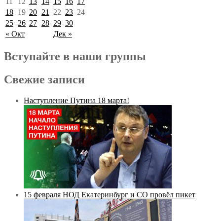
11
12
13
14
15
16
17
18
19
20
21
22
23
24
25
26
27
28
29
30
« Окт
Дек »
Вступайте в наши группы
Свежие записи
Наступление Путина 18 марта!
15 февраля НОД Екатеринбург и СО провёл пикет