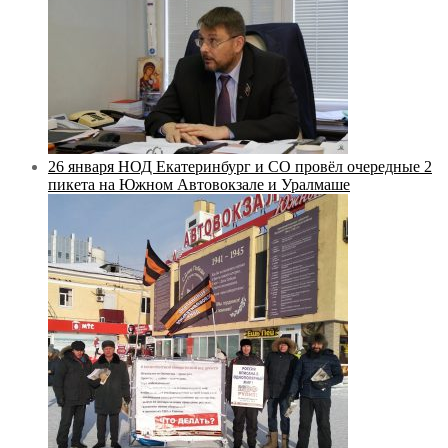
26 января НОД Екатеринбург и СО провёл очередные 2
пикета на Южном Автовокзале и Уралмаше