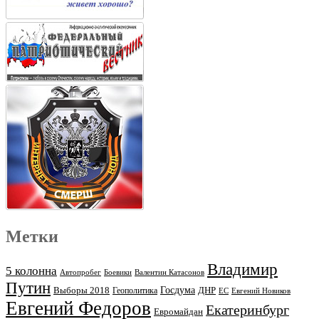
Метки
Владимир
5 колонна
Автопробег
Боевики
Валентин Катасонов
Путин
Выборы 2018
Госдума
ДНР
Геополитика
ЕС
Евгений Новиков
Евгений Федоров
Екатеринбург
Евромайдан