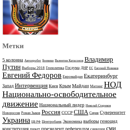
Метки
Владимир
5 колонна
Автопробег
Боевики
Валентин Катасонов
Путин
Выборы 2018
Госдума
ДНР
Геополитика
ЕС
Евгений Новиков
Евгений Федоров
Екатеринбург
Евромайдан
НОД
Интервенция
Майдан
Запад
Киев
Крым
Митинг
Национально-освободительное
движение
Национальный лидер
Николай Стариков
Россия
США
Суверенитет
СССР
Новороссия
Роман Зыков
Сирия
Украина
геноцид
выборы
Экономика
Центробанк
ЦБ РФ
сми
президент
конституция
референдум
пикет
санкции