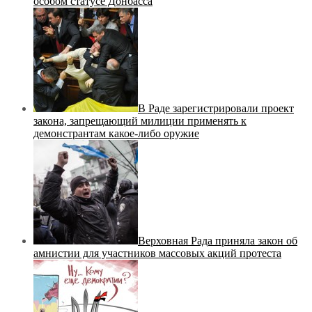
особом статусе Донбасса
В Раде зарегистрировали проект
закона, запрещающий милиции применять к
демонстрантам какое-либо оружие
Верховная Рада приняла закон об
амнистии для участников массовых акций протеста