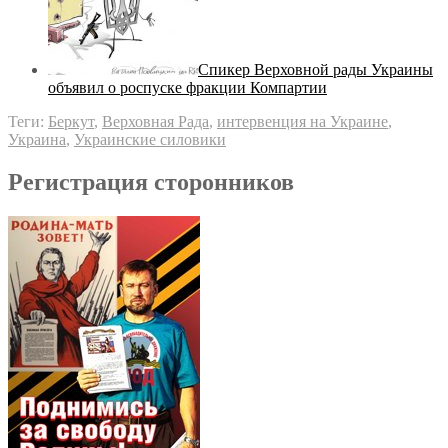
Спикер Верховной рады Украины
объявил о роспуске фракции Компартии
Теги:
Беркут
,
Верховная Рада
,
интервенция на Украине
,
Украина
,
Украинские силовики
Регистрация сторонников