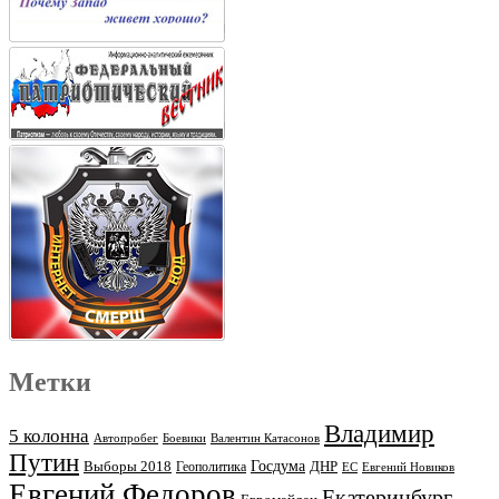
Метки
Владимир
5 колонна
Автопробег
Боевики
Валентин Катасонов
Путин
Выборы 2018
Госдума
ДНР
Геополитика
ЕС
Евгений Новиков
Евгений Федоров
Екатеринбург