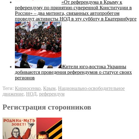
«От референдума в Крыму к
референдуму по принятию суверенной Конституции в
России» – два митинга, связанных автопробегом
проведут активисты НОД в эту субботу в Екатеринбурге
Жители юго-востока Украины
добиваются проведения референдумов о статусе своих
регионов
Теги:
Кирносенко
,
Крым
,
Национально-освободительное
движение
,
НОД
,
референдум
Регистрация сторонников