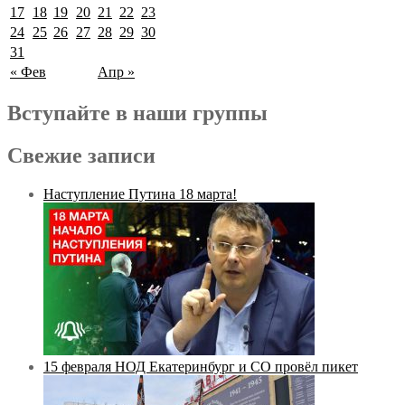
17
18
19
20
21
22
23
24
25
26
27
28
29
30
31
« Фев
Апр »
Вступайте в наши группы
Свежие записи
Наступление Путина 18 марта!
15 февраля НОД Екатеринбург и СО провёл пикет