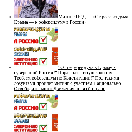
Митинг НОД — «От референдума
Крыма — к референдуму в России»
“От референдума в Крыму к
суверенной России!” Пора гнать пятую колонну!
Требуем референдум по Конституции!” Под такими
лозунгами пройдет митинг с участием Национально-
Освободительного Движения по всей стране