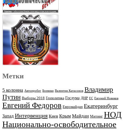
Метки
Владимир
5 колонна
Автопробег
Боевики
Валентин Катасонов
Путин
Выборы 2018
Госдума
ДНР
Геополитика
ЕС
Евгений Новиков
Евгений Федоров
Екатеринбург
Евромайдан
НОД
Интервенция
Майдан
Запад
Киев
Крым
Митинг
Национально-освободительное