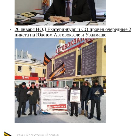
26 января НОД Екатеринбург и СО провёл очередные 2
пикета на Южном Автовокзале и Уралмаше