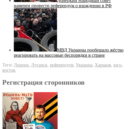
Донецкий Народный совет
намерен провести референдум о вхождении в РФ
МВД Украины пообещало жёстко
реагировать на массовые беспорядки в стране
Теги:
Донецк
,
Луганск
,
референдум
,
Украина
,
Харьков
,
юго-
восток
Регистрация сторонников