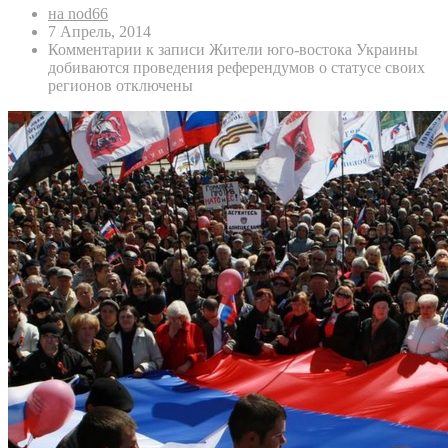
на nod66
7 Апрель, 2014
Комментарии
к записи Жители юго-востока Украины
добиваются проведения референдумов о статусе своих
регионов
отключены