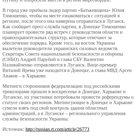
В город уже прибыла лидер партии «Батькивщина» Юлия
Тимошенко, чтобы на месте ознакомиться с ситуацией в
регионе, после этого она намерена отправиться в Луганск.
Как сообщает пресс-служба партии, в Донецке Тимошенко
планирует провести ряд встреч с руководством области и
правоохранительных структур, которые отвечают за
обеспечение порядка. Кроме того, на восток Украины
вылетели руководители украинских силовых ведомств.
Секретарь Совета национальной безопасности и обороны
(СНБО) Андрей Парубий и глава СБУ Валентин
Наливайченко отправляются в Луганск. Вице-премьер
Виталий Ярема уже находится в Донецке, а глава МВД Арсен
Аваков – в Харькове.
Митинги сторонников федерализации под российскими
триколорами прошли в воскресенье в Донецке, Харькове и
Луганске, их участники потребовали провести референдумы о
статусе своих регионов. Митингующие в Донецке и Харькове
сумели взять под свой контроль здания областных
администраций, а в Луганске – регионального управления
службы безопасности Украины.
Источник:
http://russian.rt.com/article/26773