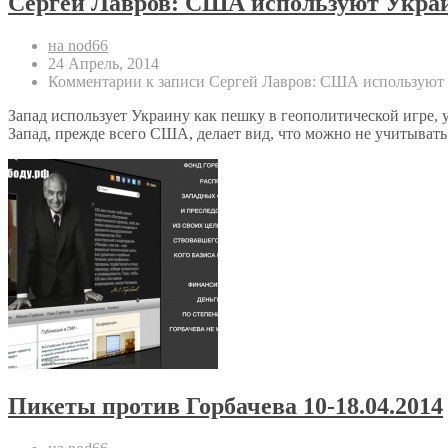
Сергей Лавров: США используют Украи
на nod66
24 Апрель, 2014
Комментарии
к записи Сергей Лавров: США используют 
Запад использует Украину как пешку в геополитической игре,
Запад, прежде всего США, делает вид, что можно не учитывать
Пикеты против Горбачева 10-18.04.2014