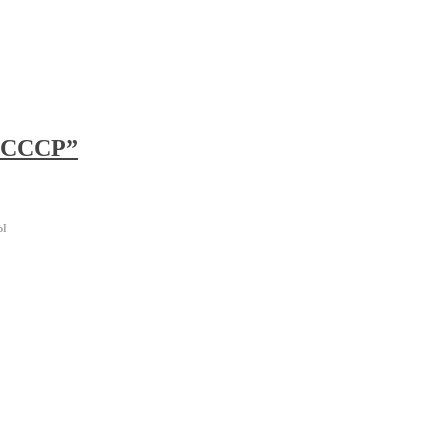
д СССР”
ы