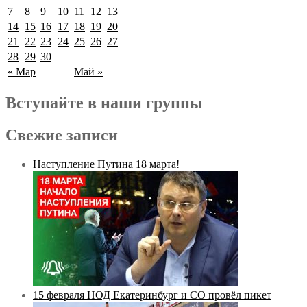
7
8
9
10
11
12
13
14
15
16
17
18
19
20
21
22
23
24
25
26
27
28
29
30
« Мар
Май »
Вступайте в наши группы
Свежие записи
Наступление Путина 18 марта!
15 февраля НОД Екатеринбург и СО провёл пикет