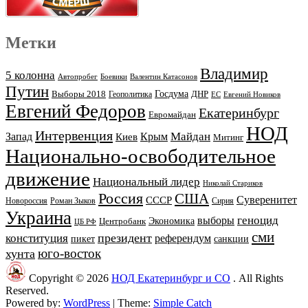
Метки
Владимир
5 колонна
Автопробег
Боевики
Валентин Катасонов
Путин
Выборы 2018
Госдума
ДНР
Геополитика
ЕС
Евгений Новиков
Евгений Федоров
Екатеринбург
Евромайдан
НОД
Интервенция
Майдан
Запад
Киев
Крым
Митинг
Национально-освободительное
движение
Национальный лидер
Николай Стариков
Россия
США
Суверенитет
СССР
Новороссия
Роман Зыков
Сирия
Украина
геноцид
выборы
Экономика
Центробанк
ЦБ РФ
сми
президент
конституция
референдум
пикет
санкции
юго-восток
хунта
Copyright © 2026
НОД Екатеринбург и СО
. All Rights
Reserved.
Powered by:
WordPress
| Theme:
Simple Catch