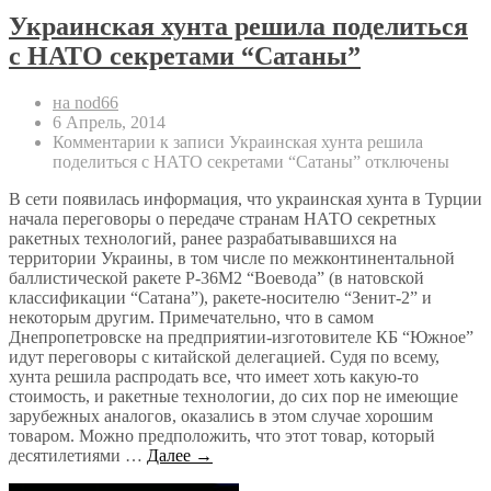
Украинская хунта решила поделиться
с НАТО секретами “Сатаны”
на nod66
6 Апрель, 2014
Комментарии
к записи Украинская хунта решила
поделиться с НАТО секретами “Сатаны”
отключены
В сети появилась информация, что украинская хунта в Турции
начала переговоры о передаче странам НАТО секретных
ракетных технологий, ранее разрабатывавшихся на
территории Украины, в том числе по межконтинентальной
баллистической ракете Р-36М2 “Воевода” (в натовской
классификации “Сатана”), ракете-носителю “Зенит-2” и
некоторым другим. Примечательно, что в самом
Днепропетровске на предприятии-изготовителе КБ “Южное”
идут переговоры с китайской делегацией. Судя по всему,
хунта решила распродать все, что имеет хоть какую-то
стоимость, и ракетные технологии, до сих пор не имеющие
зарубежных аналогов, оказались в этом случае хорошим
товаром. Можно предположить, что этот товар, который
десятилетиями …
Далее →