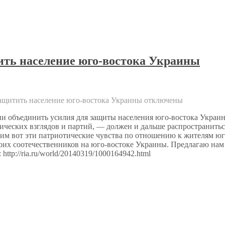
ть население юго-востока Украины
ащитить население юго-востока Украины
отключены
и объединить усилия для защиты населения юго-востока Украины
итических взглядов и партий, — должен и дальше распространитьс
им вот эти патриотические чувства по отношению к жителям ю
оих соотечественников на юго-востоке Украины. Предлагаю нам 
ttp://ria.ru/world/20140319/1000164942.html