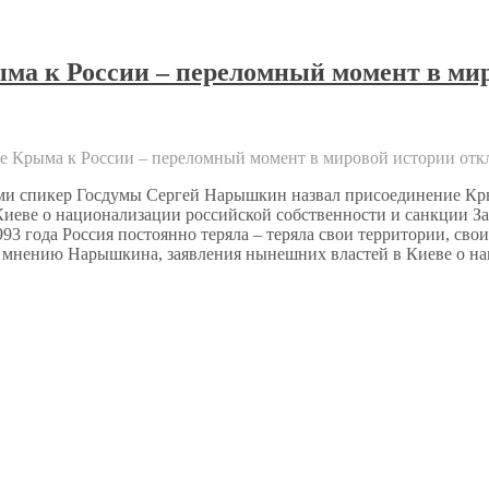
а к России – переломный момент в ми
е Крыма к России – переломный момент в мировой истории
отк
ями спикер Госдумы Сергей Нарышкин назвал присоединение Кр
Киеве о национализации российской собственности и санкции За
3 года Россия постоянно теряла – теряла свои территории, сво
 мнению Нарышкина, заявления нынешних властей в Киеве о н