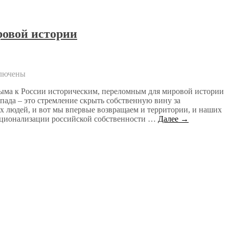
ровой истории
лючены
ыма к России историческим, переломным для мировой истории
пада – это стремление скрыть собственную вину за
их людей, и вот мы впервые возвращаем и территории, и наших
ационализации российской собственности …
Далее →