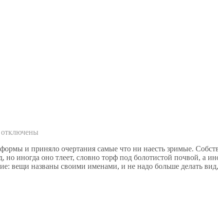
отключены
ормы и приняло очертания самые что ни наесть зримые. Собстве
д, но иногда оно тлеет, словно торф под болотистой почвой, а ин
е: вещи названы своими именами, и не надо больше делать вид,