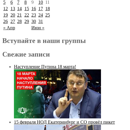
5
6
7
8
9
10
11
12
13
14
15
16
17
18
19
20
21
22
23
24
25
26
27
28
29
30
31
« Апр
Июн »
Вступайте в наши группы
Свежие записи
Наступление Путина 18 марта!
15 февраля НОД Екатеринбург и СО провёл пикет