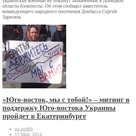
украинские военные не покинут захваченные в Донецкой
области блокпосты. Об этом сообщил заместитель
командующего народного ополчения Донбасса Сергей
Здрилюк.
«Юго-восток, мы с тобой!» – митинг в
поддержку Юго-востока Украины
пройдет в Екатеринбурге
на nod66
15 Май, 2014