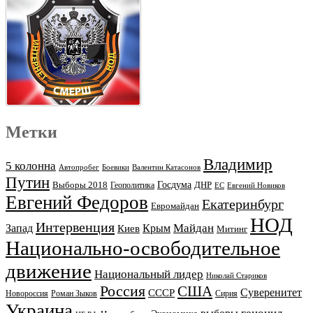
Метки
Владимир
5 колонна
Автопробег
Боевики
Валентин Катасонов
Путин
Выборы 2018
Госдума
ДНР
Геополитика
ЕС
Евгений Новиков
Евгений Федоров
Екатеринбург
Евромайдан
НОД
Интервенция
Майдан
Запад
Киев
Крым
Митинг
Национально-освободительное
движение
Национальный лидер
Николай Стариков
Россия
США
Суверенитет
СССР
Новороссия
Роман Зыков
Сирия
Украина
геноцид