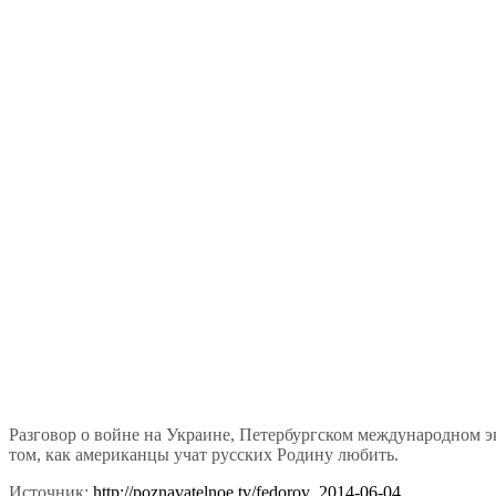
Разговор о войне на Украине, Петербургском международном э
том, как американцы учат русских Родину любить.
Источник:
http://poznavatelnoe.tv/fedorov_2014-06-04