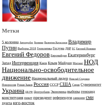
Метки
Владимир
5 колонна
Автопробег
Боевики
Валентин Катасонов
Путин
Выборы 2018
Госдума
ДНР
Геополитика
ЕС
Евгений Новиков
Евгений Федоров
Екатеринбург
Евромайдан
НОД
Интервенция
Майдан
Запад
Киев
Крым
Митинг
Национально-освободительное
движение
Национальный лидер
Николай Стариков
Россия
США
Суверенитет
СССР
Новороссия
Роман Зыков
Сирия
Украина
геноцид
выборы
Экономика
Центробанк
ЦБ РФ
сми
президент
конституция
референдум
пикет
санкции
юго-восток
хунта