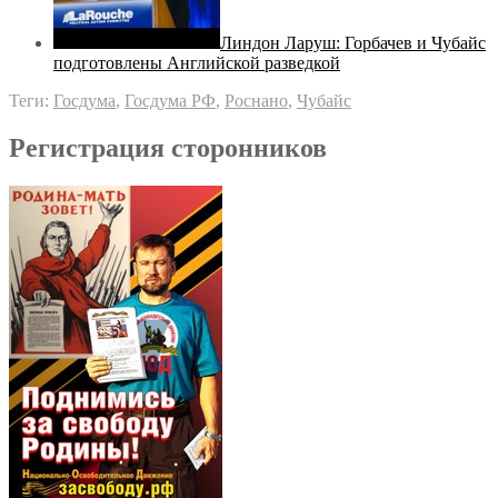
Линдон Ларуш: Горбачев и Чубайс
подготовлены Английской разведкой
Теги:
Госдума
,
Госдума РФ
,
Роснано
,
Чубайс
Регистрация сторонников