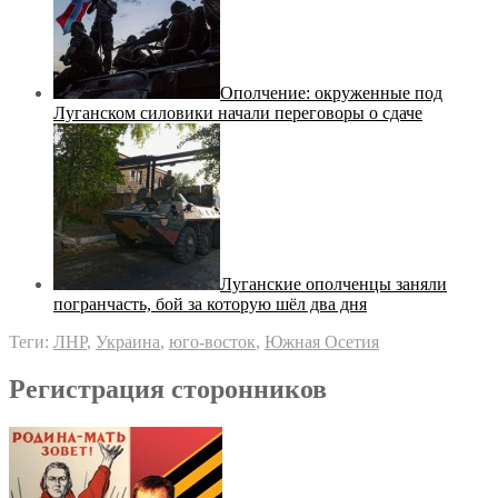
Ополчение: окруженные под
Луганском силовики начали переговоры о сдаче
Луганские ополченцы заняли
погранчасть, бой за которую шёл два дня
Теги:
ЛНР
,
Украина
,
юго-восток
,
Южная Осетия
Регистрация сторонников