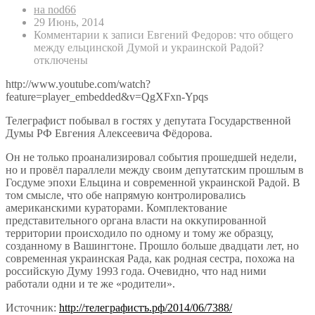
на nod66
29 Июнь, 2014
Комментарии
к записи Евгений Федоров: что общего
между ельцинской Думой и украинской Радой?
отключены
http://www.youtube.com/watch?
feature=player_embedded&v=QgXFxn-Ypqs
Телеграфист побывал в гостях у депутата Государственной
Думы РФ Евгения Алексеевича Фёдорова.
Он не только проанализировал события прошедшей недели,
но и провёл параллели между своим депутатским прошлым в
Госдуме эпохи Ельцина и современной украинской Радой. В
том смысле, что обе напрямую контролировались
американскими кураторами. Комплектование
представительного органа власти на оккупированной
территории происходило по одному и тому же образцу,
созданному в Вашингтоне. Прошло больше двадцати лет, но
современная украинская Рада, как родная сестра, похожа на
российскую Думу 1993 года. Очевидно, что над ними
работали одни и те же «родители».
Источник:
http://телеграфистъ.рф/2014/06/7388/