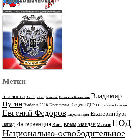
Метки
Владимир
5 колонна
Автопробег
Боевики
Валентин Катасонов
Путин
Выборы 2018
Госдума
ДНР
Геополитика
ЕС
Евгений Новиков
Евгений Федоров
Екатеринбург
Евромайдан
НОД
Интервенция
Майдан
Запад
Киев
Крым
Митинг
Национально-освободительное