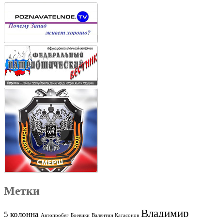
Метки
Владимир
5 колонна
Автопробег
Боевики
Валентин Катасонов